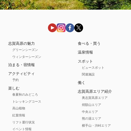
志賀高原の魅力
食べる・買う
グリーンシーズン
温泉情報
ウィンターシーズン
スポット
泊まる・宿情報
ビュースポット
アクティビティ
関連施設
予約
働く
楽しむ
志賀高原エリア紹介
春夏秋のみどころ
奥志賀高原エリア
トレッキングコース
焼額山エリア
高山植物
中央エリア
紅葉情報
熊の湯エリア
リフト運行状況
横手山・渋峠エリア
イベント情報