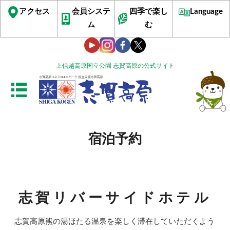
アクセス
会員システ
四季で楽し
Language
ム
む
上信越高原国立公園 志賀高原の公式サイト
宿泊予約
志賀リバーサイドホテル
志賀高原熊の湯ほたる温泉を楽しく滞在していただくよう