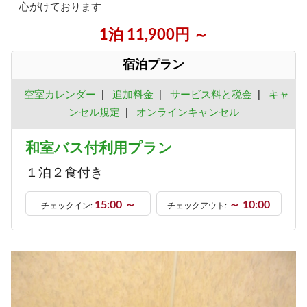
心がけております
1泊 11,900円 ～
宿泊プラン
空室カレンダー
|
追加料金
|
サービス料と税金
|
キャ
ンセル規定
|
オンラインキャンセル
和室バス付利用プラン
１泊２食付き
15:00 ～
～ 10:00
チェックイン:
チェックアウト: