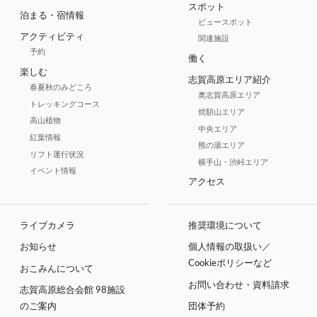
スポット
泊まる・宿情報
ビュースポット
アクティビティ
関連施設
予約
働く
楽しむ
志賀高原エリア紹介
春夏秋のみどころ
奥志賀高原エリア
トレッキングコース
焼額山エリア
高山植物
中央エリア
紅葉情報
熊の湯エリア
リフト運行状況
横手山・渋峠エリア
イベント情報
アクセス
ライブカメラ
推奨環境について
お知らせ
個人情報の取扱い／
Cookieポリシーなど
おこみんについて
お問い合わせ・資料請求
志賀高原総合会館 98施設
のご案内
団体予約