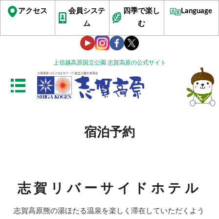
アクセス
会員システ
四季で楽し
Language
ム
む
上信越高原国立公園 志賀高原の公式サイト
宿泊予約
志賀リバーサイドホテル
志賀高原熊の湯ほたる温泉を楽しく滞在していただくよう