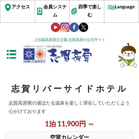
アクセス
会員システ
四季で楽し
Language
ム
む
上信越高原国立公園 志賀高原の公式サイト
志賀リバーサイドホテル
志賀高原熊の湯ほたる温泉を楽しく滞在していただくよう
心がけております
1泊 11,900円 ～
空室カレンダー