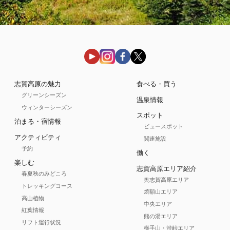
志賀高原の魅力
食べる・買う
グリーンシーズン
温泉情報
ウィンターシーズン
スポット
泊まる・宿情報
ビュースポット
アクティビティ
関連施設
予約
働く
楽しむ
志賀高原エリア紹介
春夏秋のみどころ
奥志賀高原エリア
トレッキングコース
焼額山エリア
高山植物
中央エリア
紅葉情報
熊の湯エリア
リフト運行状況
横手山・渋峠エリア