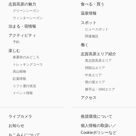
志賀高原の魅力
食べる・買う
グリーンシーズン
温泉情報
ウィンターシーズン
スポット
泊まる・宿情報
ビュースポット
アクティビティ
関連施設
予約
働く
楽しむ
志賀高原エリア紹介
春夏秋のみどころ
奥志賀高原エリア
トレッキングコース
焼額山エリア
高山植物
中央エリア
紅葉情報
熊の湯エリア
リフト運行状況
横手山・渋峠エリア
イベント情報
アクセス
ライブカメラ
推奨環境について
お知らせ
個人情報の取扱い／
Cookieポリシーなど
おこみんについて