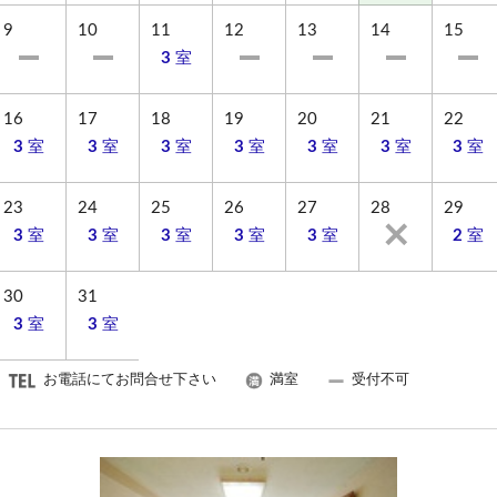
チェックアウト後も無料でご利用いただけます。
9
10
11
12
13
14
15
シャンプー・トリートメント・ボディソープ・洗顔
3
室
料・メイク落としをご用意しております。
■駐車場
16
17
18
19
20
21
22
冬季はホテルより徒歩1分の場所に、350台分の駐車場
3
室
3
室
3
室
3
室
3
室
3
室
3
室
がございます（無料）。
お荷物の積み下ろしはホテル前で可能です。
23
24
25
26
27
28
29
■その他・注意事項
3
室
3
室
3
室
3
室
3
室
2
室
・現地でのクレジットカード決済はご利用いただけま
せん。
30
31
・入湯税150円【1泊】又宿泊税6月から￥6000以上お
3
室
3
室
支払いの場合1泊に付き1名様￥200の宿泊税×泊数が現
地払いとなります
お電話にてお問合せ下さい
満室
受付不可
・連休・土曜日・繁忙期はアレルギー対応ができかね
ます。
・同グループでのご予約や、2泊以上を別々に分けてご
予約されている場合は、必ずご連絡ください。