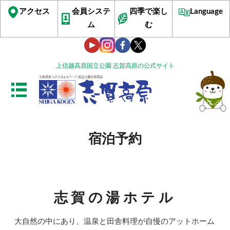
アクセス
会員システ
四季で楽し
Language
ム
む
上信越高原国立公園 志賀高原の公式サイト
宿泊予約
志賀の湯ホテル
大自然の中にあり、温泉と田舎料理が自慢のアットホーム