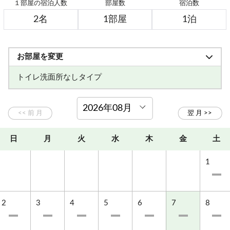
１部屋の宿泊人数
部屋数
宿泊数
■アメニティ
タオル・歯ブラシ・バスタオル・浴衣をご用意してお
ります。
連泊時の交換は有料となります。
お部屋を変更
ドライヤーはお部屋に備え付けております。
■お食事
トイレ洗面所なしタイプ
信州の食材をふんだんに使用したお料理をお楽しみく
ださい。
夕食・朝食付きプランです。
夕食は、信州豚のしゃぶしゃぶ・釜飯・すき焼きなど
日
月
火
水
木
金
土
のメイン料理を日替わりで1品ご用意し、
そのほか小鉢料理もお付けいたします。
1
信州の味覚やフルーツ、地元食材を使用し、田舎料理
でおもてなしいたします。
朝食は和食または洋食を中心にご用意いたします。
2
3
4
5
6
7
8
■お風呂
単純硫黄泉の天然・幕岩温泉です。