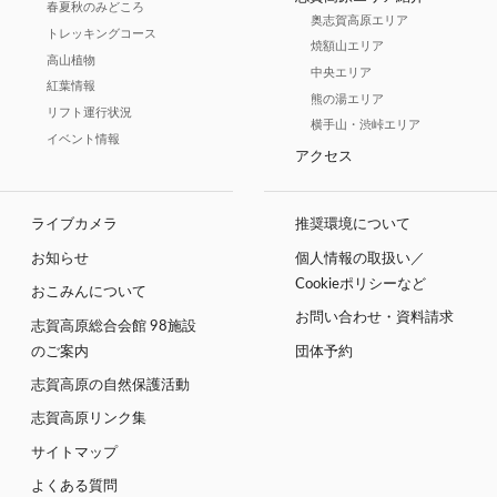
春夏秋のみどころ
奥志賀高原エリア
トレッキングコース
焼額山エリア
高山植物
中央エリア
紅葉情報
熊の湯エリア
リフト運行状況
横手山・渋峠エリア
イベント情報
アクセス
ライブカメラ
推奨環境について
お知らせ
個人情報の取扱い／
Cookieポリシーなど
おこみんについて
お問い合わせ・資料請求
志賀高原総合会館 98施設
のご案内
団体予約
志賀高原の自然保護活動
志賀高原リンク集
サイトマップ
よくある質問