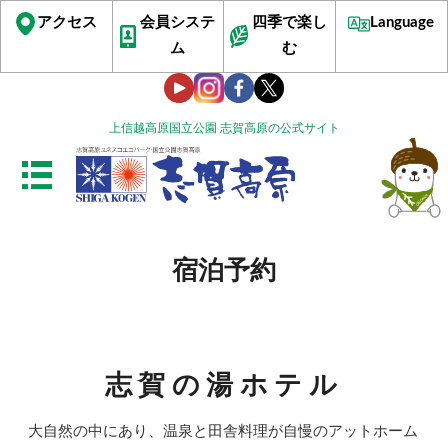
アクセス
会員システ
四季で楽し
Language
ム
む
上信越高原国立公園 志賀高原の公式サイト
宿泊予約
志賀の湯ホテル
大自然の中にあり、温泉と田舎料理が自慢のアットホーム