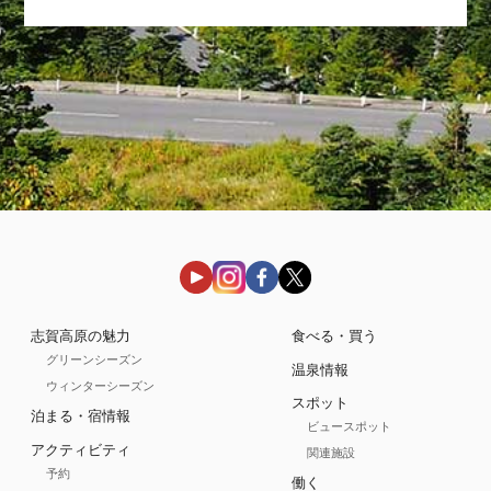
志賀高原の魅力
食べる・買う
グリーンシーズン
温泉情報
ウィンターシーズン
スポット
泊まる・宿情報
ビュースポット
アクティビティ
関連施設
予約
働く