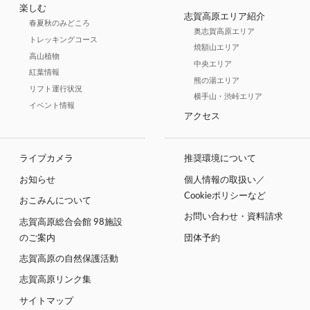
楽しむ
志賀高原エリア紹介
春夏秋のみどころ
奥志賀高原エリア
トレッキングコース
焼額山エリア
高山植物
中央エリア
紅葉情報
熊の湯エリア
リフト運行状況
横手山・渋峠エリア
イベント情報
アクセス
ライブカメラ
推奨環境について
お知らせ
個人情報の取扱い／
Cookieポリシーなど
おこみんについて
お問い合わせ・資料請求
志賀高原総合会館 98施設
のご案内
団体予約
志賀高原の自然保護活動
志賀高原リンク集
サイトマップ