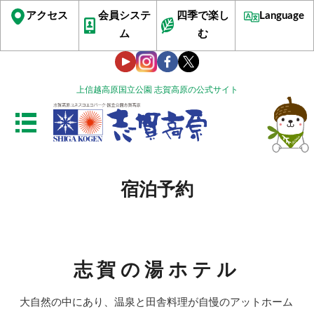
アクセス
会員システ
四季で楽し
Language
ム
む
上信越高原国立公園 志賀高原の公式サイト
宿泊予約
志賀の湯ホテル
大自然の中にあり、温泉と田舎料理が自慢のアットホーム