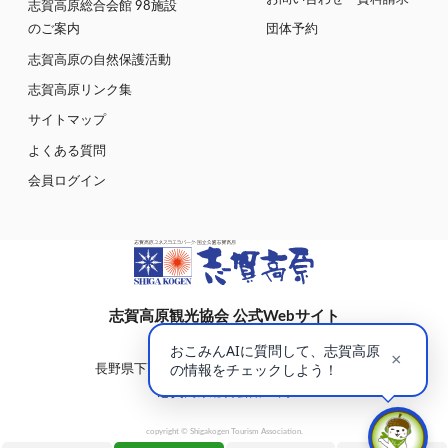
志賀高原総合会館 98施設
のご案内
団体予約
志賀高原の自然保護活動
志賀高原リンク集
サイトマップ
よくある質問
会員ログイン
志賀高原観光協会 公式Webサイト
〒381-0401
長野県下高井郡山ノ内町大字平穏7148(蓮池)
志賀高原総合会館98内
copyright © Shigakogen Tourism Association.