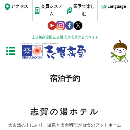
アクセス
会員システ
四季で楽し
Language
ム
む
上信越高原国立公園 志賀高原の公式サイト
宿泊予約
志賀の湯ホテル
大自然の中にあり、温泉と田舎料理が自慢のアットホーム