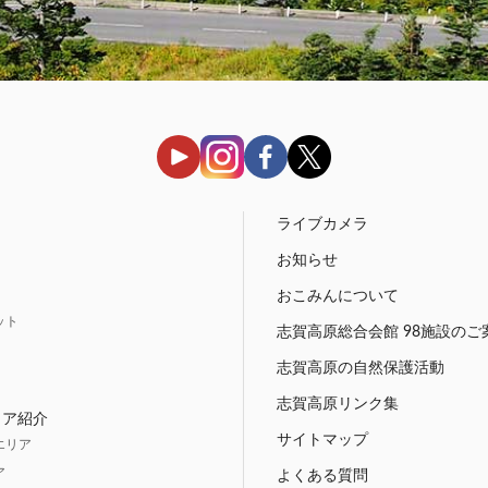
う
ライブカメラ
お知らせ
おこみんについて
ット
志賀高原総合会館 98施設のご
志賀高原の自然保護活動
志賀高原リンク集
リア紹介
サイトマップ
エリア
ア
よくある質問