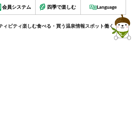
会員システム
四季で楽しむ
Language
ティビティ
楽しむ
食べる・買う
温泉情報
スポット
働く
。