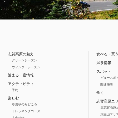
志賀高原の魅力
食べる・買
グリーンシーズン
温泉情報
ウィンターシーズン
スポット
泊まる・宿情報
ビュースポ
アクティビティ
関連施設
予約
働く
楽しむ
志賀高原エ
春夏秋のみどころ
奥志賀高原
トレッキングコース
焼額山エリ
高山植物