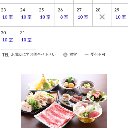
23
24
25
26
27
28
29
10
室
10
室
10
室
8
室
10
室
10
室
30
31
10
室
10
室
お電話にてお問合せ下さい
満室
受付不可