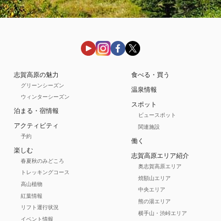
志賀高原の魅力
食べる・買う
グリーンシーズン
温泉情報
ウィンターシーズン
スポット
泊まる・宿情報
ビュースポット
アクティビティ
関連施設
予約
働く
楽しむ
志賀高原エリア紹介
春夏秋のみどころ
奥志賀高原エリア
トレッキングコース
焼額山エリア
高山植物
中央エリア
紅葉情報
熊の湯エリア
リフト運行状況
横手山・渋峠エリア
イベント情報