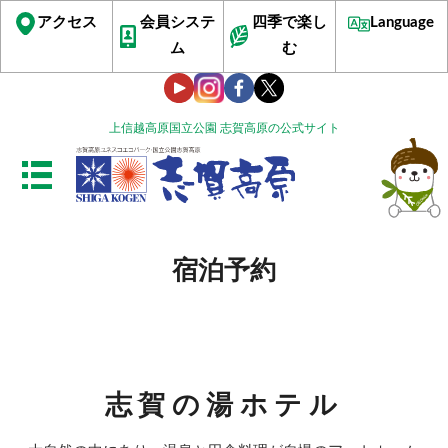
アクセス
会員システ
四季で楽し
Language
ム
む
上信越高原国立公園 志賀高原の公式サイト
宿泊予約
志賀の湯ホテル