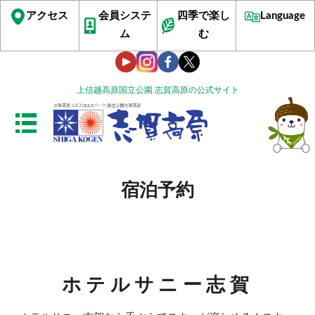
アクセス
会員システ
四季で楽し
Language
ム
む
上信越高原国立公園 志賀高原の公式サイト
宿泊予約
ホテルサニー志賀