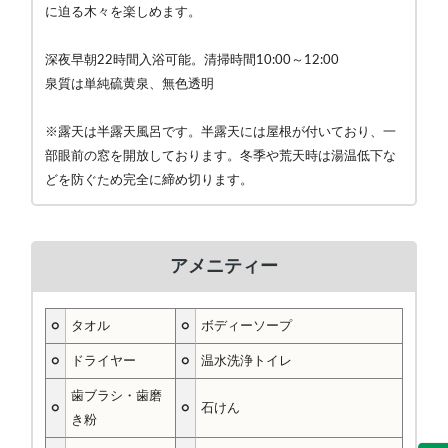
に迫る木々を楽しめます。
深夜早朝22時間入浴可能。清掃時間10:00～12:00
泉質は単純硫黄泉、無色透明
※露天は半露天風呂です。半露天には屋根が付いており、一
部眼前の窓を開放しております。冬季や荒天時は湯温低下な
どを防ぐため完全に締め切ります。
アメニティー
○
タオル
○
ボディーソープ
○
ドライヤー
○
温水洗浄トイレ
歯ブラシ・歯磨
○
○
石けん
き粉