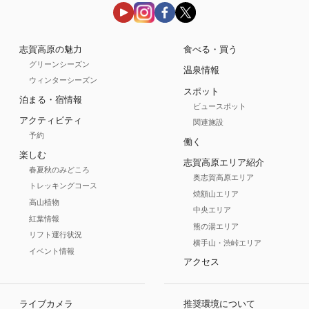
志賀高原の魅力
食べる・買う
グリーンシーズン
温泉情報
ウィンターシーズン
スポット
泊まる・宿情報
ビュースポット
アクティビティ
関連施設
予約
働く
楽しむ
志賀高原エリア紹介
春夏秋のみどころ
奥志賀高原エリア
トレッキングコース
焼額山エリア
高山植物
中央エリア
紅葉情報
熊の湯エリア
リフト運行状況
横手山・渋峠エリア
イベント情報
アクセス
ライブカメラ
推奨環境について