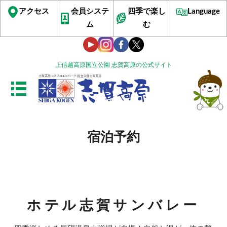
アクセス
会員システ
四季で楽し
Language
ム
む
上信越高原国立公園 志賀高原の公式サイト
宿泊予約
ホテル志賀サンバレー