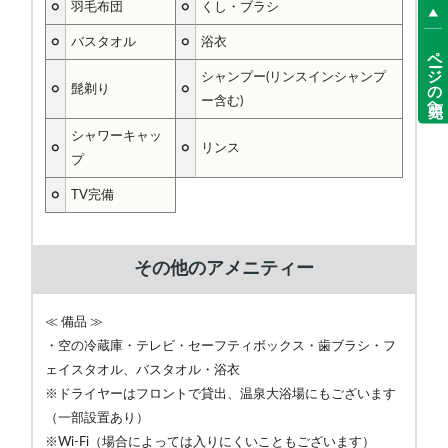
○
羽毛布団
○
くし・ブラシ
○
バスタオル
○
浴衣
ページの先頭へ
シャンプー(リンスインシャンプ
○
髭剃り
○
ー含む)
シャワーキャッ
○
○
リンス
プ
○
TV完備
その他のアメニティー
≪ 備品 ≫
・空の冷蔵庫・テレビ・セーフティボックス・歯ブラシ・フ
ェイスタオル、バスタオル・浴衣
※ドライヤーはフロントで貸出、温泉大浴場にもございます
（一部設置あり）
※Wi-Fi（場合によっては入りにくいこともございます）