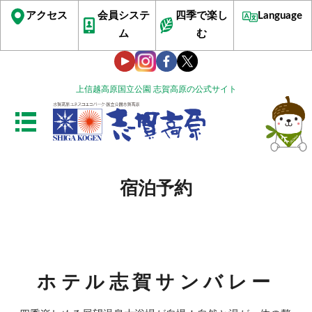
アクセス
会員システ
四季で楽し
Language
ム
む
上信越高原国立公園 志賀高原の公式サイト
宿泊予約
ホテル志賀サンバレー