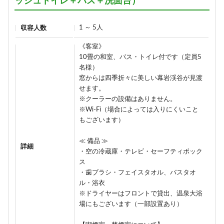
ッシュトイレ＋バス＋洗面台）
1 ～ 5人
収容人数
《客室》
10畳の和室、バス・トイレ付です（定員5
名様）
窓からは四季折々に美しい幕岩渓谷が見渡
せます。
※クーラーの設備はありません。
※Wi-Fi（場合によっては入りにくいこと
もございます）
≪ 備品 ≫
詳細
・空の冷蔵庫・テレビ・セーフティボック
ス
・歯ブラシ・フェイスタオル、バスタオ
ル・浴衣
※ドライヤーはフロントで貸出、温泉大浴
場にもございます（一部設置あり）