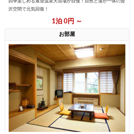
四季楽しめる展望温泉大浴場が自慢！自然と湯が一体の贅
沢空間で元気回復！
1泊 0円 ～
お部屋