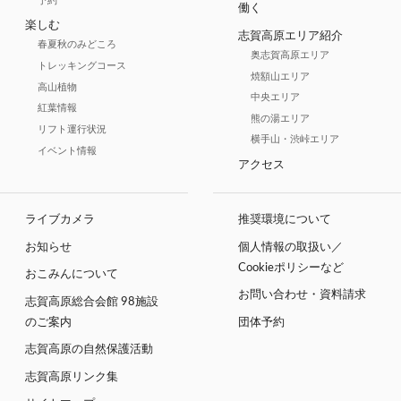
予約
働く
楽しむ
志賀高原エリア紹介
春夏秋のみどころ
奥志賀高原エリア
トレッキングコース
焼額山エリア
高山植物
中央エリア
紅葉情報
熊の湯エリア
リフト運行状況
横手山・渋峠エリア
イベント情報
アクセス
ライブカメラ
推奨環境について
お知らせ
個人情報の取扱い／
Cookieポリシーなど
おこみんについて
お問い合わせ・資料請求
志賀高原総合会館 98施設
のご案内
団体予約
志賀高原の自然保護活動
志賀高原リンク集