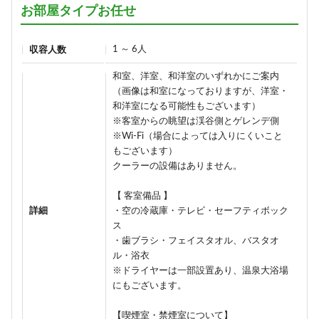
お部屋タイプお任せ
1 ～ 6人
収容人数
和室、洋室、和洋室のいずれかにご案内
（画像は和室になっておりますが、洋室・
和洋室になる可能性もございます）
※客室からの眺望は渓谷側とゲレンデ側
※Wi-Fi（場合によっては入りにくいこと
もございます）
クーラーの設備はありません。
【 客室備品 】
詳細
・空の冷蔵庫・テレビ・セーフティボック
ス
・歯ブラシ・フェイスタオル、バスタオ
ル・浴衣
※ドライヤーは一部設置あり、温泉大浴場
にもございます。
【喫煙室・禁煙室について】