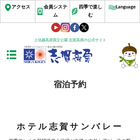
アクセス
会員システ
四季で楽し
Language
ム
む
上信越高原国立公園 志賀高原の公式サイト
宿泊予約
ホテル志賀サンバレー