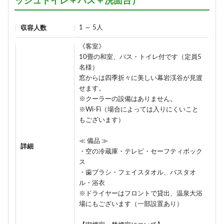
ッシュトイレ＋バス＋洗面台）
1 ～ 5人
収容人数
《客室》
10畳の和室、バス・トイレ付です（定員5
名様）
窓からは四季折々に美しい幕岩渓谷が見渡
せます。
※クーラーの設備はありません。
※Wi-Fi（場合によっては入りにくいこと
もございます）
≪ 備品 ≫
詳細
・空の冷蔵庫・テレビ・セーフティボック
ス
・歯ブラシ・フェイスタオル、バスタオ
ル・浴衣
※ドライヤーはフロントで貸出、温泉大浴
場にもございます（一部設置あり）