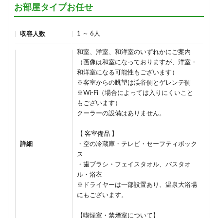
お部屋タイプお任せ
1 ～ 6人
収容人数
和室、洋室、和洋室のいずれかにご案内
（画像は和室になっておりますが、洋室・
和洋室になる可能性もございます）
※客室からの眺望は渓谷側とゲレンデ側
※Wi-Fi（場合によっては入りにくいこと
もございます）
クーラーの設備はありません。
【 客室備品 】
詳細
・空の冷蔵庫・テレビ・セーフティボック
ス
・歯ブラシ・フェイスタオル、バスタオ
ル・浴衣
※ドライヤーは一部設置あり、温泉大浴場
にもございます。
【喫煙室・禁煙室について】