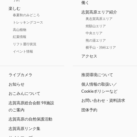
予約
働く
楽しむ
志賀高原エリア紹介
春夏秋のみどころ
奥志賀高原エリア
トレッキングコース
焼額山エリア
高山植物
中央エリア
紅葉情報
熊の湯エリア
リフト運行状況
横手山・渋峠エリア
イベント情報
アクセス
ライブカメラ
推奨環境について
お知らせ
個人情報の取扱い／
Cookieポリシーなど
おこみんについて
お問い合わせ・資料請求
志賀高原総合会館 98施設
のご案内
団体予約
志賀高原の自然保護活動
志賀高原リンク集