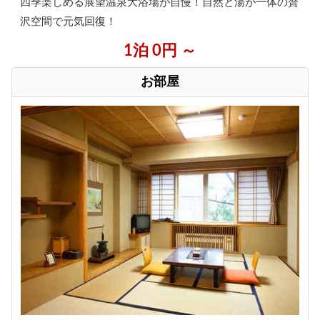
四季楽しめる展望温泉大浴場が自慢！自然と湯が一体の贅
沢空間で元気回復！
1泊 0円 ～
お部屋