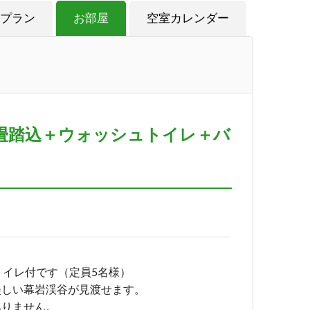
プラン
お部屋
空室カレンダー
2畳踏込＋ウォッシュトイレ＋バ
トイレ付です（定員5名様）
美しい幕岩渓谷が見渡せます。
ありません。