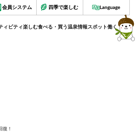
会員システム
四季で楽しむ
Language
ティビティ
楽しむ
食べる・買う
温泉情報
スポット
働く
回復！