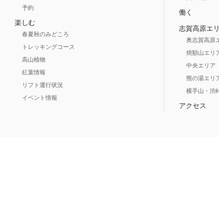
予約
働く
楽しむ
志賀高原エ
春夏秋のみどころ
奥志賀高原
トレッキングコース
焼額山エリ
高山植物
中央エリア
紅葉情報
熊の湯エリ
リフト運行状況
横手山・渋
イベント情報
アクセス