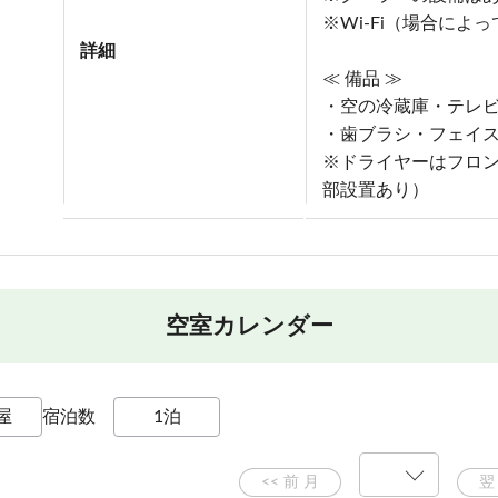
※Wi-Fi（場合に
詳細
≪ 備品 ≫
・空の冷蔵庫・テレ
・歯ブラシ・フェイ
※ドライヤーはフロ
部設置あり）
空室カレンダー
宿泊数