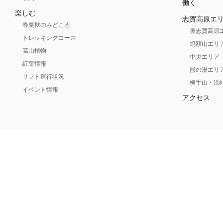
働く
楽しむ
志賀高原エ
春夏秋のみどころ
奥志賀高原
トレッキングコース
焼額山エリ
高山植物
中央エリア
紅葉情報
熊の湯エリ
リフト運行状況
横手山・渋
イベント情報
アクセス