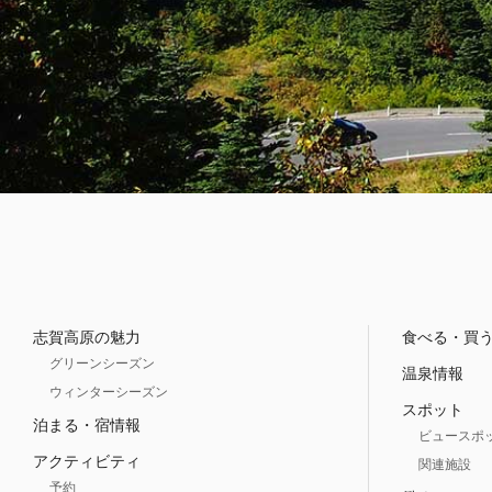
志賀高原の魅力
食べる・買
グリーンシーズン
温泉情報
ウィンターシーズン
スポット
泊まる・宿情報
ビュースポ
アクティビティ
関連施設
予約