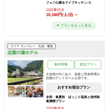
フェ◇心踊るライブキッチン♪G
1泊2食付き
10,160円/人/泊 ～
【2連泊以上限定】＜2食付＞最大
20％OFF◇五感で楽しむ信州ビュッフ
ェ◇志賀高原を遊び尽くすG
1泊2食付き
10,160円/人/泊 ～
エリア: サンバレー・丸池・蓮池
■ファミリー特典！小学生半額■音と香
志賀の湯ホテル
りの演出にキッズもワクワク♪笑顔溢
れるライブキッチン＜2食付＞G
基本情報
宿泊プラン
1泊2食付き
10,825円/人/泊 ～
大自然の中にあり、温泉と田舎料理が
自慢のアットホームな宿です。
【28日前限定】＜2食付＞最大
20％OFF！◇五感で楽しむ信州ビュッ
おすすめ宿泊プラン
フェ◇心踊るライブキッチン♪G
1泊2食付き
令和 春夏秋 ほっこり温泉と信州味
10,160円/人/泊 ～
覚満喫プラン
1泊2食付き