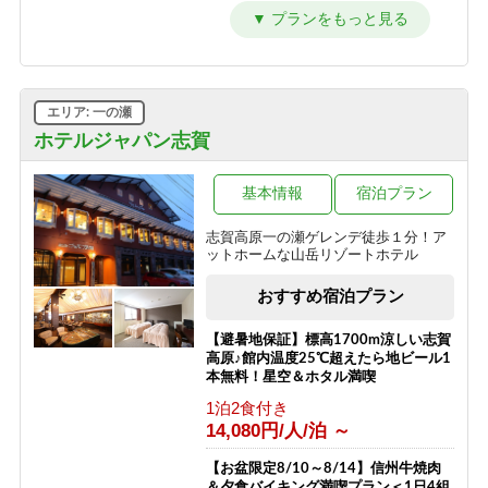
セット付き】1泊2食プラン
時までOK♪和朝食で元気に出発！
4F角部屋利用 【特別室】
1泊2食付き
朝食のみ
1泊2食付き
18,200円/人/泊 ～
8,800円/人/泊 ～
13,700円/人/泊 ～
≪1泊朝食付きプラン≫自由気ままに
【素泊】深夜到着もOK・夏は涼しい
限定212号室滞在【特別室】
エリア: 一の瀬
レイトチェックインOK♪
志賀高原へ！お風呂は志賀高原唯一の
1泊2食付き
人工温泉
ホテルジャパン志賀
朝食のみ
21,000円/人/泊 ～
12,800円/人/泊 ～
素泊まり
7,700円/人/泊 ～
限定213号室滞在 【特別室】
基本情報
宿泊プラン
≪素泊りプラン≫23時までチェックイ
1泊2食付き
ンOK！
「志賀高原100トレイル」特別プラン
志賀高原一の瀬ゲレンデ徒歩１分！ア
20,000円/人/泊 ～
ットホームな山岳リゾートホテル
素泊まり
素泊まり
11,300円/人/泊 ～
8,500円/人/泊 ～
3F角部屋利用 【ミドルクラス】
おすすめ宿泊プラン
1泊2食付き
13,200円/人/泊 ～
【避暑地保証】標高1700m涼しい志賀
高原♪館内温度25℃超えたら地ビール1
限定217号室滞在 【ミドルクラス】
本無料！星空＆ホタル満喫
1泊2食付き
1泊2食付き
11,000円/人/泊 ～
14,080円/人/泊 ～
お一人様 宿泊プラン
【お盆限定8/10～8/14】信州牛焼肉
＆夕食バイキング満喫プラン＜1日4組