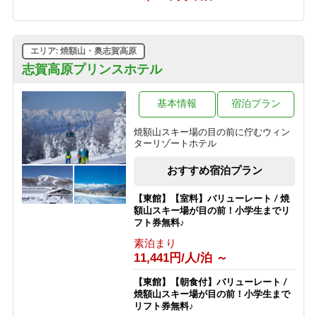
1泊2食付き
10,530円/人/泊 ～
【グリーンシーズン限定】3泊以上の
エリア: 焼額山・奥志賀高原
お得な連泊プラン（食事なし）
志賀高原プリンスホテル
素泊まり
6,030円/人/泊 ～
基本情報
宿泊プラン
【スポーツ選手を応援する宿 幸の湯】
志賀高原100（志賀高原マウンテント
焼額山スキー場の目の前に佇むウィン
レイル）参加者応援プラン
ターリゾートホテル
素泊まり
8,500円/人/泊 ～
おすすめ宿泊プラン
【東館】【室料】バリューレート / 焼
額山スキー場が目の前！小学生までリ
フト券無料♪
素泊まり
11,441円/人/泊 ～
【東館】【朝食付】バリューレート /
焼額山スキー場が目の前！小学生まで
リフト券無料♪