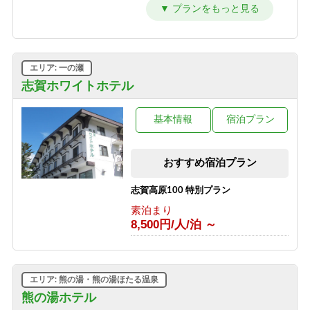
源泉かけ流しのにごり湯温泉とカニ鍋
プラン
1泊2食付き
9,700円/人/泊 ～
エリア: 一の瀬
源泉かけ流しのにごり湯温泉と夕食時
グラスワインorグラスジュース付き、
志賀ホワイトホテル
夕食牛しゃぶしゃぶプラン
1泊2食付き
基本情報
宿泊プラン
9,500円/人/泊 ～
源泉かけ流しのにごり湯温泉と夕食時
おすすめ宿泊プラン
グラスワインorグラスジュース付き、
夕食：硯川鍋プラン
志賀高原100 特別プラン
1泊2食付き
9,600円/人/泊 ～
素泊まり
8,500円/人/泊 ～
源泉かけ流しのにごり湯温泉と夕食時
グラスワインorグラスジュース付き、
夕食：陶板焼きプラン
1泊2食付き
エリア: 熊の湯・熊の湯ほたる温泉
9,600円/人/泊 ～
熊の湯ホテル