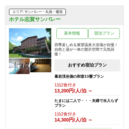
エリア: サンバレー・丸池・蓮池
ホテル志賀サンバレー
基本情報
宿泊プラン
四季楽しめる展望温泉大浴場が自慢！
自然と湯が一体の贅沢空間で元気回
復！
おすすめ宿泊プラン
幕岩渓谷側の和室10畳プラン
1泊2食付き
13,200円/人/泊 ～
たまには二人で・・・夫婦で水入らず
プラン
1泊2食付き
14,300円/人/泊 ～