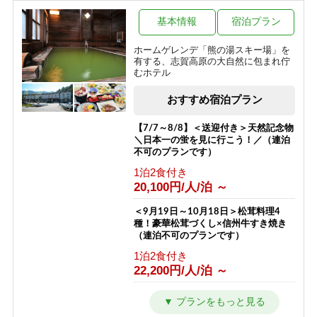
源泉かけ流しのにごり湯温泉と一人旅
プラン（お1人様歓迎）
基本情報
宿泊プラン
1泊2食付き
ホームゲレンデ「熊の湯スキー場」を
12,500円/人/泊 ～
有する、志賀高原の大自然に包まれ佇
むホテル
【夏得】源泉かけ流しのにごり湯温泉
とハイキングプラン
おすすめ宿泊プラン
1泊2食付き
10,200円/人/泊 ～
【7/7～8/8】＜送迎付き＞天然記念物
＼日本一の蛍を見に行こう！／（連泊
不可のプランです）
1泊2食付き
20,100円/人/泊 ～
＜9月19日～10月18日＞松茸料理4
種！豪華松茸づくし×信州牛すき焼き
（連泊不可のプランです）
1泊2食付き
22,200円/人/泊 ～
＼9月★日曜～金曜限定★／大感謝企
画＜＜1泊2食＞＞謝恩プラン