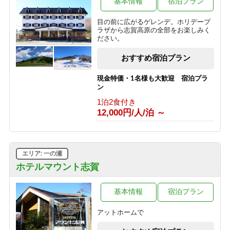
基本情報
宿泊プラン
1泊2食付き
8,800円/人/泊 ～
目の前に広がるゲレンデ。ホリデープ
ラザから志賀高原の全部をお楽しみく
■【１泊素泊り】お食事はつかない分
ださい。
とってもお得♪アクティブに動きたい
方にオススメの素泊まりプラン！
おすすめ宿泊プラン
1泊2食付き
7,425円/人/泊 ～
現金特価・1名様も大歓迎 宿泊プラ
ン
■【大人旅応援】代表者が６０歳以上
1泊2食付き
で５００円OFFのお得なシルバープラ
12,000円/人/泊 ～
ン！
1泊2食付き
9,900円/人/泊 ～
エリア: 一の瀬
■【期間限定】信州の恵み＜根曲がり
竹＞を使った特別コース♪贅沢な高原
ホテルマウント志賀
旅行～1泊2食付
1泊2食付き
基本情報
宿泊プラン
16,500円/人/泊 ～
アットホームで
【志賀高原100キロレース 2026】イ
ベント参加者様限定の宿泊プラン♪＜