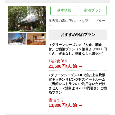
1泊2食付き
【お食事少な目・夕朝食付】◆夏の志
99,999円/人/泊 ～
賀高原で非日常を楽しむ◆珍しいほっ
ぽ温泉◆志賀高原◆
基本情報
宿泊プラン
真夏でも快適！「真の避暑地・志賀高
1泊2食付き
原」で涼を満喫 チェックイン時26度
奥志賀の森に佇む小さな宿 「ブルー
11,200円/人/泊 ～
以上なら1ドリンクサービス
エ」
1泊2食付き
おすすめ宿泊プラン
10,100円/人/泊 ～
＜グリーンシーズン＞『夕食、朝食
付』ご宿泊プラン（２泊目より2000円
引き、夕食なし、朝食なしも選択可）
1泊2食付き
21,500円/人/泊 ～
<グリーンシーズン >◾️３泊以上自炊限
定キッチンリビング付スイートルーム
（当館レストランのご利用はいただけ
ません・２泊目より2000円引き）ご宿
泊プラン
素泊まり
13,800円/人/泊 ～