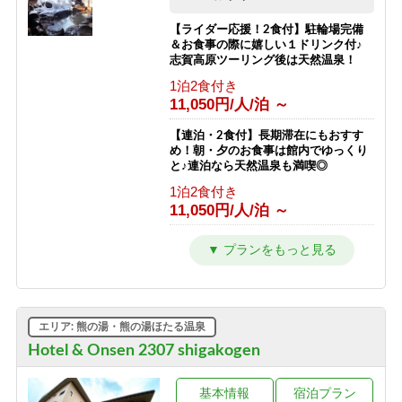
スキー場が目の前！小学生までリフト
素泊まり
券無料♪
【ライダー応援！2食付】駐輪場完備
9,000円/人/泊 ～
＆お食事の際に嬉しい１ドリンク付♪
素泊まり
志賀高原ツーリング後は天然温泉！
6,792円/人/泊 ～
【素泊まり】志賀高原マウンテントレ
1泊2食付き
イル参加者限定プラン！お食事はオプ
11,050円/人/泊 ～
【南館】【朝食付】連泊プラン / 焼額
ションで選択可能！
山スキー場が目の前！小学生までリフ
素泊まり
ト券無料♪
【連泊・2食付】長期滞在にもおすす
8,500円/人/泊 ～
め！朝・夕のお食事は館内でゆっくり
朝食のみ
と♪連泊なら天然温泉も満喫◎
10,292円/人/泊 ～
1泊2食付き
11,050円/人/泊 ～
【南館】【夕朝食付】連泊プラン / 焼
額山スキー場が目の前！小学生までリ
フト券無料♪
【2食付】お食事はゆっくり館内でお
楽しみ頂けるスタンダード2食！北ア
1泊2食付き
ルプスを望む露天風呂付の温泉宿！
16,792円/人/泊 ～
1泊2食付き
12,050円/人/泊 ～
【西館】【室料】バリューレート / 焼
エリア: 熊の湯・熊の湯ほたる温泉
額山スキー場が目の前！小学生までリ
フト券無料♪
【夕食付】早朝に出発される方はこち
Hotel & Onsen 2307 shigakogen
ら！北アルプスを望む露天風呂付き♪
素泊まり
夕食のみ・朝食無しプラン！
8,166円/人/泊 ～
基本情報
宿泊プラン