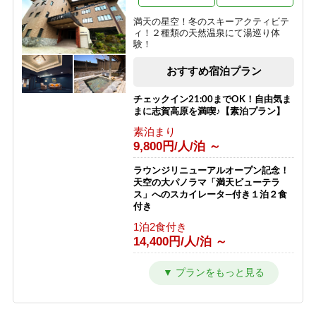
夕食のみ
9,050円/人/泊 ～
【西館】【朝食付】バリューレート /
満天の星空！冬のスキーアクティビテ
焼額山スキー場が目の前！小学生まで
ィ！２種類の天然温泉にて湯巡り体
リフト券無料♪
【朝食付】ご到着が遅いご予約にもお
験！
すすめ！北アルプスを望む露天風呂付
朝食のみ
の温泉宿！
おすすめ宿泊プラン
11,466円/人/泊 ～
朝食のみ
8,050円/人/泊 ～
【西館】【夕朝食付】バリューレート/
チェックイン21:00までOK！自由気ま
焼額山スキー場が目の前！小学生まで
まに志賀高原を満喫♪【素泊プラン】
リフト券無料♪
【素泊り】お部屋と温泉のみ！暖房や
素泊まり
給湯、その他サービスなしの割り切り
1泊2食付き
9,800円/人/泊 ～
プラン◎
17,866円/人/泊 ～
素泊まり
ラウンジリニューアルオープン記念！
4,000円/人/泊 ～
【西館】【室料】連泊プラン / 焼額山
天空の大パノラマ「満天ビューテラ
スキー場が目の前！小学生までリフト
ス」へのスカイレータ―付き１泊２食
券無料♪
【2食付・連泊プラン】5泊以上のご宿
付き
泊で通常よりオトク！北アルプスを望
素泊まり
1泊2食付き
む露天風呂付温泉宿
7,145円/人/泊 ～
14,400円/人/泊 ～
1泊2食付き
10,000円/人/泊 ～
【西館】【朝食付】連泊プラン / 焼額
カラオケ＆BARオープン記念！ Bar
山スキー場が目の前！小学生までリフ
での１ドリンク付き１泊２食プラン
ト券無料♪
1泊2食付き
朝食のみ
11,000円/人/泊 ～