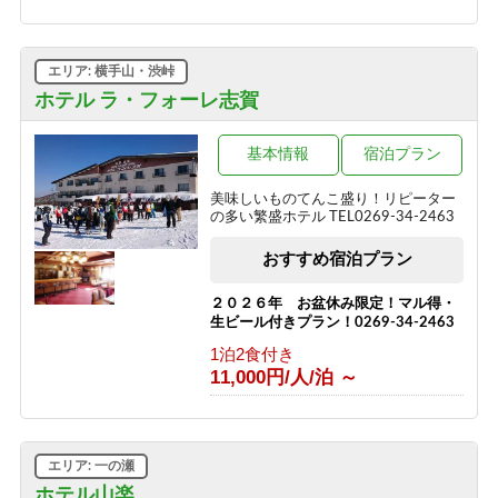
1泊2食付き
13,000円/人/泊 ～
エリア: 横手山・渋峠
2種の信州牛料理と地元食材を味わう
＼1泊2食スタンダード～翡翠hisui～／
ホテル ラ・フォーレ志賀
1泊2食付き
17,200円/人/泊 ～
基本情報
宿泊プラン
信州牛しゃぶしゃぶ＆信州味覚＼1泊2
美味しいものてんこ盛り！リピーター
食グレードアップ～碧落hekiraku～／
の多い繁盛ホテル TEL0269-34-2463
1泊2食付き
おすすめ宿泊プラン
19,400円/人/泊 ～
ひすい色の温泉の熊の湯＼1泊2食お試
２０２６年 お盆休み限定！マル得・
しプラン～萌葱moegi～／
生ビール付きプラン！0269-34-2463
1泊2食付き
1泊2食付き
15,000円/人/泊 ～
11,000円/人/泊 ～
「りんごで育った信州牛」だけを使っ
た≪1泊2食最高級肉肉プラン≫（連泊
不可のプランです）
エリア: 一の瀬
1泊2食付き
ホテル山楽