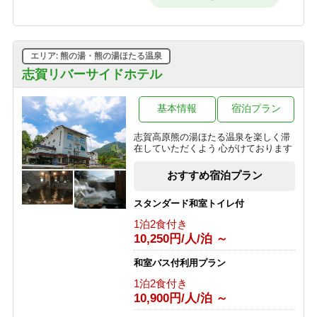
時までOK・和朝食で元気に出発！
【早割60】60日前の予約で、通常価格
朝食のみ
より1,000円OFF♪＜お日にち限定＞
9,950円/人/泊 ～
1泊2食付き
16,200円/人/泊 ～
エリア: 熊の湯・熊の湯ほたる温泉
【素泊】深夜到着OK！寒い冬は志賀
高原唯一の人工温泉で温まる・リーズ
志賀リバーサイドホテル
【早割30】30日前の予約で、通常価格
ナブルプラン
より500円OFF♪＜お日にち限定＞
素泊まり
基本情報
宿泊プラン
1泊2食付き
8,850円/人/泊 ～
16,700円/人/泊 ～
志賀高原熊の湯ほたる温泉を楽しく滞
【基本プラン】 志賀高原のグリーンシ
在していただくよう 心がけております
＼＼一人旅に★／／贅沢♪10畳和室を
ーズンを満喫♪1番人気！旬を味わうプ
ひとり占め！おひとり様でゆったりプ
ラン 【1泊2食付】
おすすめ宿泊プラン
ラン
1泊2食付き
1泊2食付き
11,000円/人/泊 ～
スタンダード和室トイレ付
20,900円/人/泊 ～
1泊2食付き
【夕食付】 朝寝坊OK♪おいしい夕食
10,250円/人/泊 ～
「訳あり」プラン◆お試し～萌葱
付・夏の志賀高原で朝はゆったりのん
moegi～より1000円OFF！
びりプラン
和室バス付利用プラン
1泊2食付き
夕食のみ
14,000円/人/泊 ～
1泊2食付き
9,900円/人/泊 ～
10,900円/人/泊 ～
選べる！地酒三種飲みくらべ【利き酒
【朝食付】 夏を満喫！のんびり到着24