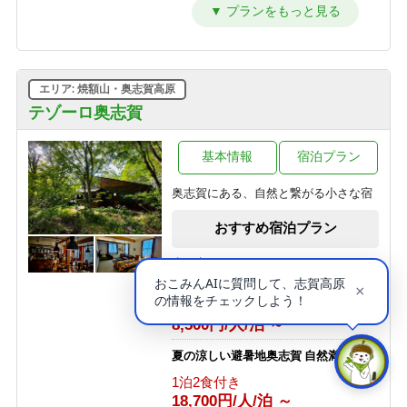
早めの夕食17：50 ＆ 料理一括出しで
お得に泊まる！（和室10畳）
1泊2食付き
12,650円/人/泊 ～
エリア: 焼額山・奥志賀高原
【洋室・２食付】お二人でゆっくり
カップルプラン
テゾーロ奥志賀
1泊2食付き
14,850円/人/泊 ～
基本情報
宿泊プラン
１泊２食付基本プラン【部屋おまか
奥志賀にある、自然と繋がる小さな宿
せ】
1泊2食付き
おすすめ宿泊プラン
16,500円/人/泊 ～
志賀高原100 SHIGAKOGEN 100 ト
早めの夕食17：50 ＆ 料理一括出しで
レイルレース
お得に泊まる！
素泊まり
1泊2食付き
8,500円/人/泊 ～
12,100円/人/泊 ～
夏の涼しい避暑地奥志賀 自然満喫体験
＜連泊＞１泊２食付基本プラン【部屋
1泊2食付き
おまかせ】
18,700円/人/泊 ～