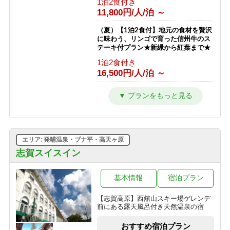
1泊2食付き
フト券無料♪
11,800円/人/泊 ～
1泊2食付き
23,511円/人/泊 ～
（夏）【1泊2食付】地元の食材を贅沢
に味わう、リンゴで育った信州牛のス
【南館】【室料】バリューレート / 焼
テーキ付プラン★新緑から紅葉まで★
額山スキー場が目の前！小学生までリ
1泊2食付き
フト券無料♪
16,500円/人/泊 ～
素泊まり
7,763円/人/泊 ～
（夏）【1泊2食付】スタンダードプラ
ン 満点の星空とトレッキングと温泉
【南館】【朝食付】バリューレート/
を楽しもう★新緑から紅葉まで★
焼額山スキー場が目の前！小学生まで
1泊2食付き
リフト券無料♪
10,800円/人/泊 ～
朝食のみ
エリア: 発哺温泉・ブナ平・高天ヶ原
11,263円/人/泊 ～
（夏）【1泊夕食付】朝はゆっくり、
志賀スイスイン
自分時間。早朝出発も寝坊もOKな自
【南館】【夕朝食付】バリューレート/
由気ままプラン
焼額山スキー場が目の前！小学生まで
基本情報
宿泊プラン
夕食のみ
リフト券無料♪
10,500円/人/泊 ～
【志賀高原】西舘山スキー場ゲレンデ
1泊2食付き
前にある露天風呂付き天然温泉の宿
17,763円/人/泊 ～
（夏）【素泊まり】星空の下でリフレ
ッシュ！青葉が美しい高原で過ごす気
おすすめ宿泊プラン
【南館】【室料】連泊プラン / 焼額山
ままな休日