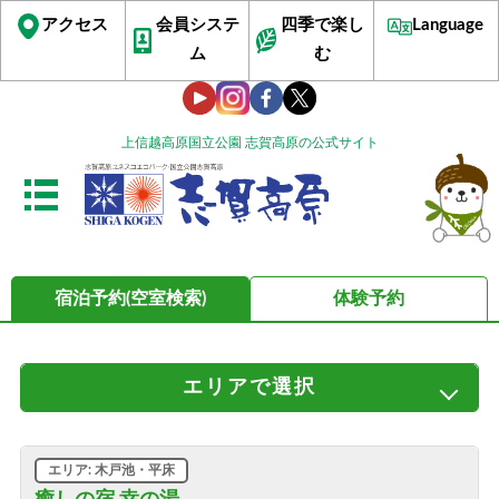
アクセス
会員システ
四季で楽し
Language
ム
む
上信越高原国立公園 志賀高原の公式サイト
宿泊予約(空室検索)
体験予約
エリア
で選択
すべてのエリア
サンバレー・丸池・蓮池
ビワ池・ジャイアント
発哺温泉・ブナ平・高天ヶ原
エリア: 木戸池・平床