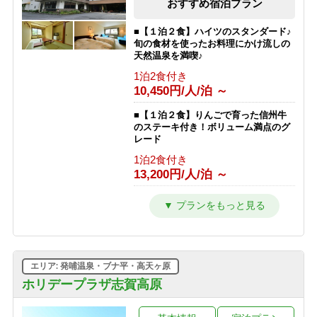
おすすめ宿泊プラン
■【１泊２食】ハイツのスタンダード♪
旬の食材を使ったお料理にかけ流しの
天然温泉を満喫♪
1泊2食付き
10,450円/人/泊 ～
■【１泊２食】りんごで育った信州牛
のステーキ付き！ボリューム満点のグ
レード
1泊2食付き
13,200円/人/泊 ～
■【１泊夕食】早くからアクティブに
動きたい人にオススメの夕食付きプラ
ン♪
1泊2食付き
9,350円/人/泊 ～
エリア: 発哺温泉・ブナ平・高天ヶ原
■【１泊朝食】遅いご到着でも安心♪２
ホリデープラザ志賀高原
４時までチェックイン可能の朝食付き
プラン♪