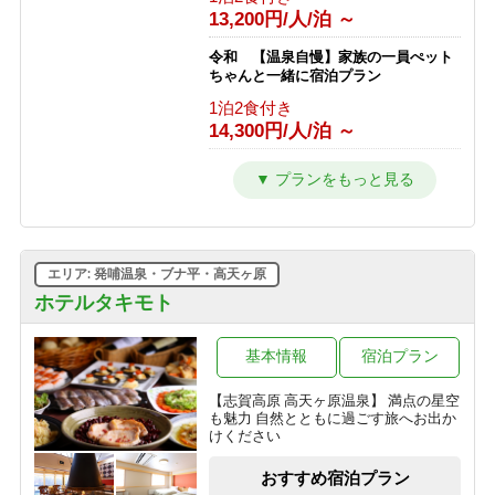
＜2食付＞◇五感で楽しむ信州ビュッ
13,200円/人/泊 ～
フェ◇「美味しい音×香りの誘惑」に
心躍る♪ライブキッチンへG
令和 【温泉自慢】家族の一員ぺット
1泊2食付き
ちゃんと一緒に宿泊プラン
13,072円/人/泊 ～
1泊2食付き
14,300円/人/泊 ～
【暑さから逃げる旅】チェックイン日
の15時に気温25度以上で志賀高原ビー
ルプレゼント！＜2食付＞
令和 とろける旨さ信州牛すき焼きプ
ラン【温泉・信州牛をご堪能】
1泊2食付き
1泊2食付き
10,300円/人/泊 ～
16,500円/人/泊 ～
エリア: 発哺温泉・ブナ平・高天ヶ原
令和 訳ありプラン トイレ洗面所な
しですが・・・心配ご無用プラン
ホテルタキモト
1泊2食付き
12,100円/人/泊 ～
基本情報
宿泊プラン
【志賀高原 高天ヶ原温泉】 満点の星空
も魅力 自然とともに過ごす旅へお出か
けください
おすすめ宿泊プラン