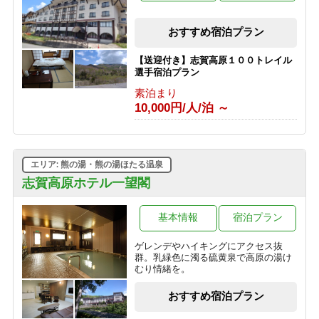
【朝食付きプラン】志賀高原の自然を
おすすめ宿泊プラン
たのしむ旅へ ＜最終チェックイン21時
＞
【送迎付き】志賀高原１００トレイル
朝食のみ
選手宿泊プラン
6,000円/人/泊 ～
素泊まり
10,000円/人/泊 ～
【素泊まりプラン】気軽に志賀高原を
満喫 ＜最終チェックイン21時＞
素泊まり
3,000円/人/泊 ～
エリア: 熊の湯・熊の湯ほたる温泉
志賀高原ホテル一望閣
基本情報
宿泊プラン
ゲレンデやハイキングにアクセス抜
群。乳緑色に濁る硫黄泉で高原の湯け
むり情緒を。
おすすめ宿泊プラン