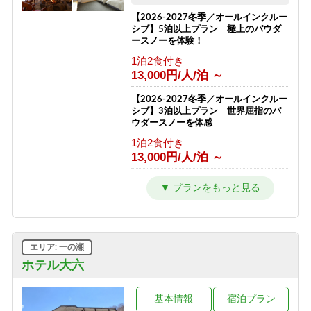
【2026-2027冬季／オールインクルー
シブ】5泊以上プラン 極上のパウダ
ースノーを体験！
1泊2食付き
13,000円/人/泊 ～
【2026-2027冬季／オールインクルー
シブ】3泊以上プラン 世界屈指のパ
ウダースノーを体感
1泊2食付き
13,000円/人/泊 ～
【1泊2食プラン】大地の恵みコース
志賀高原の自然と高天ヶ原温泉をたの
しむ旅
1泊2食付き
12,000円/人/泊 ～
エリア: 一の瀬
【1泊2食◇品数少なめプラン】志賀高
ホテル大六
原の旅を気軽に楽しめる2食付き
1泊2食付き
基本情報
宿泊プラン
10,000円/人/泊 ～