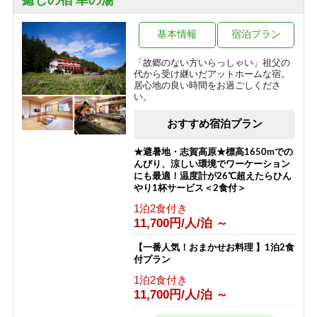
癒しの宿 幸の湯
一の瀬
焼額山・奥志賀高原
木戸池・平床
熊の湯・熊の湯ほたる温泉
基本情報
宿泊プラン
横手山・渋峠
「故郷のない方いらっしゃい」祖父の
代から受け継いだアットホームな宿。
居心地の良い時間をお過ごしくださ
い。
おすすめ宿泊プラン
★避暑地・志賀高原★標高1650mでの
んびり、涼しい環境でワーケーション
にも最適！温度計が26℃超えたらひん
やり1杯サービス＜2食付＞
1泊2食付き
11,700円/人/泊 ～
【一番人気！おまかせお料理 】1泊2食
付プラン
1泊2食付き
11,700円/人/泊 ～