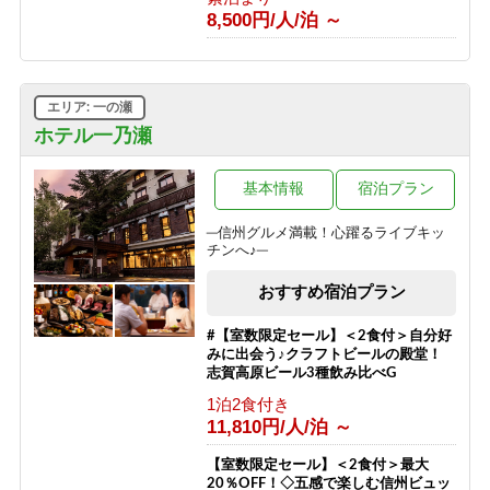
8,500円/人/泊 ～
エリア: 一の瀬
ホテル一乃瀬
基本情報
宿泊プラン
─信州グルメ満載！心躍るライブキッ
チンへ♪─
おすすめ宿泊プラン
#【室数限定セール】＜2食付＞自分好
みに出会う♪クラフトビールの殿堂！
志賀高原ビール3種飲み比べG
1泊2食付き
11,810円/人/泊 ～
【室数限定セール】＜2食付＞最大
20％OFF！◇五感で楽しむ信州ビュッ