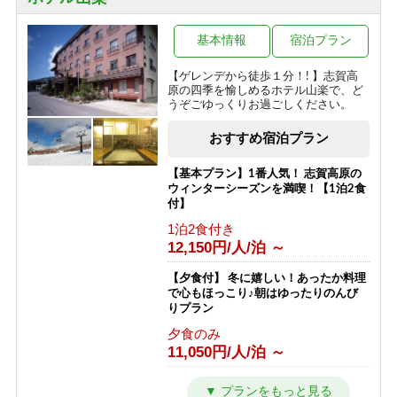
24,290円/人/泊 ～
ボリューム満点！変な肉プラン“肉肉
基本情報
宿泊プラン
魚！？好きな料理を選べる”（連泊不可
のプランです）
【ゲレンデから徒歩１分！! 】志賀高
原の四季を愉しめるホテル山楽で、ど
1泊2食付き
うぞごゆっくりお過ごしください。
16,000円/人/泊 ～
おすすめ宿泊プラン
信州の恵み！旨味たっぷりきのこ料理
《熊の湯信州茸づくしプラン》
【基本プラン】1番人気！ 志賀高原の
1泊2食付き
ウィンターシーズンを満喫！【1泊2食
16,000円/人/泊 ～
付】
1泊2食付き
アメニティが付かないけどお得に泊ま
12,150円/人/泊 ～
れる ≪1泊2食ＥＣＯプラン≫
1泊2食付き
【夕食付】 冬に嬉しい！あったか料理
16,200円/人/泊 ～
で心もほっこり♪朝はゆったりのんび
りプラン
1日1組限定＼ロイヤルルーム／４つの
夕食のみ
特典付き特別室プラン
11,050円/人/泊 ～
1泊2食付き
30,200円/人/泊 ～
【朝食付】 冬を満喫！のんびり到着24