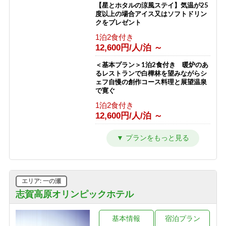
【星とホタルの涼風ステイ】気温が25
度以上の場合アイス又はソフトドリン
クをプレゼント
1泊2食付き
12,600円/人/泊 ～
＜基本プラン＞1泊2食付き 暖炉のあ
るレストランで白樺林を望みながらシ
ェフ自慢の創作コース料理と展望温泉
で寛ぐ
1泊2食付き
12,600円/人/泊 ～
【2〜3連泊割★10％OFF】シーツ交換
は3日に1回でお得！連泊で志賀高原を
満喫！【2食付】
1泊2食付き
11,280円/人/泊 ～
エリア: 一の瀬
【訳あり＆エコプラン】★お一人様
志賀高原オリンピックホテル
1000円OFF★お料理少なめ＆エコアメ
ニティでお得（2食付）
基本情報
宿泊プラン
1泊2食付き