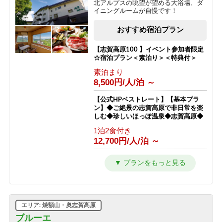
北アルプスの眺望が望める大浴場、ダ
イニングルームが自慢です！
【朝食付プラン】23時までチェックイ
ンOK! 山里朝食と天然かけ流し温泉
おすすめ宿泊プラン
【志賀高原】
朝食のみ
【志賀高原100 】イベント参加者限定
6,800円/人/泊 ～
☆宿泊プラン＜素泊り＞＜特典付＞
素泊まり
【横手山スカイレーター】チケット付
8,500円/人/泊 ～
きプラン★標高2307ｍから志賀高原を
一望「日本最高所の動く歩道」
【公式HPベストレート】【基本プラ
1泊2食付き
ン】◆ご絶景の志賀高原で非日常を楽
12,300円/人/泊 ～
しむ◆珍しいほっぽ温泉◆志賀高原◆
1泊2食付き
【ホタル鑑賞】日本一のゲンジボタル
12,700円/人/泊 ～
の幻想的な乱舞をこの夏の思い出に！
【星空観賞】【１泊２食付き】
【公式ベストレート】【エコプラン・
1泊2食付き
一泊二食付】アメニティ無しでお得で
10,200円/人/泊 ～
す。志賀高原のパノラマを楽しめるホ
テル
【新客室７月改装オープン】志賀高原
1泊2食付き
の自然の中で暮らすように過ごす【貸
エリア: 焼額山・奥志賀高原
12,300円/人/泊 ～
切風呂付】【2食付連泊プラン】
ブルーエ