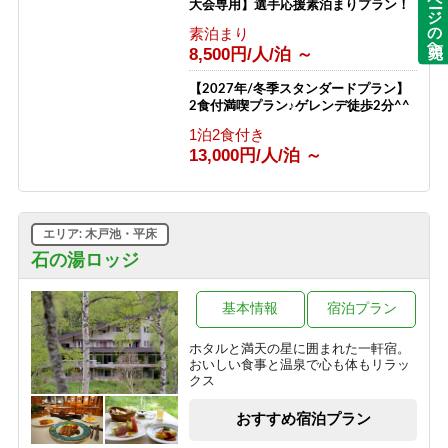
ページの先頭へ
大会専用】選手応援素泊まりプラン！
素泊まり
8,500円/人/泊 ～
【2027年/冬季スタンダードプラン】
2食付満喫プラン♪ゲレンデ徒歩2分^^
1泊2食付き
13,000円/人/泊 ～
エリア: 木戸池・平床
石の湯ロッジ
基本情報
宿泊プラン
ホタルと満天の星に囲まれた一軒宿。
おいしい食事と温泉で心も体もリラッ
クス
おすすめ宿泊プラン