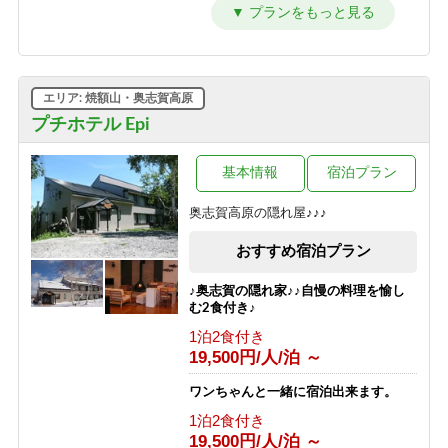
【シンプルステイ】素泊まりプラン
素泊まり
6,700円/人/泊 ～
【朝はゆったり寝たい方向け】1泊夕
エリア: 焼額山・奥志賀高原
食付プラン
プチホテル Epi
夕食のみ
10,700円/人/泊 ～
基本情報
宿泊プラン
【夜は観光を楽しみたい方向け】1泊
朝食付プラン
奥志賀高原の隠れ屋♪♪♪
朝食のみ
8,200円/人/泊 ～
おすすめ宿泊プラン
【1泊2食付き】大自然の中のサウナを
♪奥志賀の隠れ家♪♪自慢の料理を愉し
満喫♪幸の湯のテントサウナ90分＆オ
む2食付き♪
ロポ1杯サービス！
1泊2食付き
1泊2食付き
19,500円/人/泊 ～
13,700円/人/泊 ～
ワンちゃんと一緒に宿泊出来ます。
【グリーンシーズン限定】3泊以上の
1泊2食付き
お得な連泊プラン（1泊2食付き）
19,500円/人/泊 ～