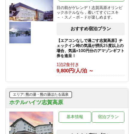
9,700円/人/泊 ～
目の前がゲレンデ！志賀高原オリンピ
ックホテルなら，着いてすぐにスキ
【志賀高原100トレイル】応援プラン
－・スノ－ボ－ドが楽しめます。
2026
素泊まり
おすすめ宿泊プラン
8,500円/人/泊 ～
【エアコンなしで過ごす志賀高原】チ
ェックイン時の気温が摂氏25度以上の
場合、気温×100円分のアマゾンギフト
券を進呈！
1泊2食付き
9,800円/人/泊 ～
エリア: 熊の湯・熊の湯ほたる温泉
ホテルハイツ志賀高原
基本情報
宿泊プラン