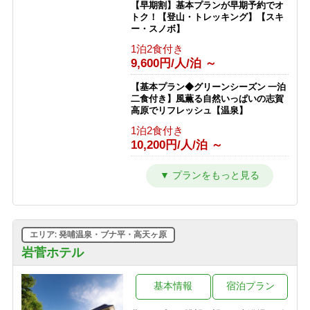
【早期割】基本プランが早期予約でオ
トク！【登山・トレッキング】【スキ
ー・スノボ】
1泊2食付き
9,600円/人/泊 ～
【基本プラン◆グリーンシーズン 一泊
二食付き】風薫る自然いっぱいの志賀
高原でリフレッシュ【温泉】
1泊2食付き
10,200円/人/泊 ～
【スキー＆スノボを楽しむ 冬の基本プ
ラン★一泊二食付】GWまで滑走可
能！
1泊2食付き
10,100円/人/泊 ～
エリア: 発哺温泉・ブナ平・高天ヶ原
【ひとり旅プラン★一泊二食付き】
岩菅ホテル
100％天然かけ流し濁り温泉と大自然
を満喫！【一人旅】
基本情報
宿泊プラン
1泊2食付き
13,400円/人/泊 ～