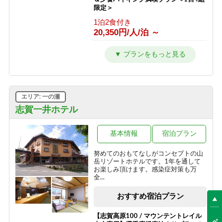
1泊2食付き
限定＞
14,900円/人/泊 ～
1泊2食付き
20,350円/人/泊 ～
【冬／１泊２食】志賀高原一の瀬スキ
ー場徒歩１分！ホテルジャパン志賀ス
タンダードプラン
1泊2食付き
13,750円/人/泊 ～
エリア: 一の瀬
【冬／1泊朝食】チェックインは21時
志賀一井ホテル
までOK！翌日は朝からスキー三昧
朝食のみ
基本情報
宿泊プラン
10,450円/人/泊 ～
努めてのおもてなしがコンセプトの山
【冬／素泊まり】雪質抜群の志賀高
岳リゾートホテルです。1年を通して
原！自由気ままなスキー旅
お楽しみ頂けます。感染症対策も万
全...
素泊まり
8,800円/人/泊 ～
おすすめ宿泊プラン
【志賀高原100 / マウンテントレイル