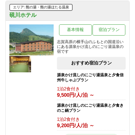
10,445円/人/泊 ～
エリア: 熊の湯・熊の湯ほたる温泉
家族でわいわい和洋室確約！1泊２
【西館】【夕朝食付】連泊プラン / 焼
食 かけ流し硫黄温泉の露天風呂貸し
硯川ホテル
額山スキー場が目の前！小学生までリ
切りプラン
フト券無料♪
1泊2食付き
基本情報
宿泊プラン
1泊2食付き
17,100円/人/泊 ～
16,845円/人/泊 ～
志賀高原の横手山のふもとの国道沿い
予約即お支払い！キャンセル不可だか
にある源泉かけ流しのにごり湯温泉の
ら超お得！1泊2食付き フリープラン
宿です
1泊2食付き
おすすめ宿泊プラン
12,700円/人/泊 ～
源泉かけ流しのにごり湯温泉と夕食信
州牛しゃぶプラン
1泊2食付き
9,500円/人/泊 ～
源泉かけ流しのにごり湯温泉と夕食き
のこ鍋プラン
1泊2食付き
9,200円/人/泊 ～