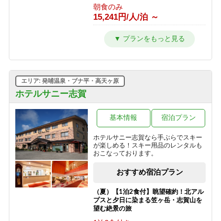
朝食のみ
15,241円/人/泊 ～
【東館】【夕朝食付】バリューレート/
焼額山スキー場が目の前！小学生まで
リフト券無料♪
1泊2食付き
24,941円/人/泊 ～
エリア: 発哺温泉・ブナ平・高天ヶ原
【東館】【室料】連泊プラン / 焼額山
ホテルサニー志賀
スキー場が目の前！小学生までリフト
券無料♪
基本情報
宿泊プラン
素泊まり
10,011円/人/泊 ～
ホテルサニー志賀なら手ぶらでスキー
が楽しめる！スキー用品のレンタルも
【東館】【朝食付】連泊プラン / 焼額
おこなっております。
山スキー場が目の前！小学生までリフ
ト券無料♪
おすすめ宿泊プラン
朝食のみ
13,811円/人/泊 ～
（夏）【1泊2食付】眺望確約！北アル
プスと夕日に染まる笠ヶ岳・志賀山を
【東館】【夕朝食付】連泊プラン / 焼
望む絶景の旅
額山スキー場が目の前！小学生までリ