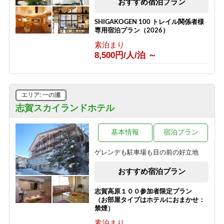
おすすめ宿泊プラン
素泊り＞
素泊まり
SHIGAKOGEN 100 トレイル関係者様
8,500円/人/泊 ～
専用宿泊プラン（2026）
素泊まり
8,500円/人/泊 ～
エリア: 一の瀬
志賀スカイランドホテル
基本情報
宿泊プラン
ゲレンデも駐車場も目の前の好立地
おすすめ宿泊プラン
志賀高原１００参加者限定プラン
（お部屋タイプはホテルにおまかせ：
禁煙）
素泊まり