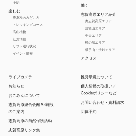
予約
働く
楽しむ
志賀高原エリア紹介
春夏秋のみどころ
奥志賀高原エリア
トレッキングコース
焼額山エリア
高山植物
中央エリア
紅葉情報
熊の湯エリア
リフト運行状況
横手山・渋峠エリア
イベント情報
アクセス
ライブカメラ
推奨環境について
お知らせ
個人情報の取扱い／
Cookieポリシーなど
おこみんについて
お問い合わせ・資料請求
志賀高原総合会館 98施設
のご案内
団体予約
志賀高原の自然保護活動
志賀高原リンク集