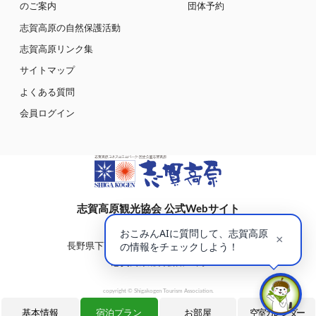
のご案内
団体予約
志賀高原の自然保護活動
志賀高原リンク集
サイトマップ
よくある質問
会員ログイン
志賀高原観光協会 公式Webサイト
〒381-0401
長野県下高井郡山ノ内町大字平穏7148(蓮池)
志賀高原総合会館98内
copyright © Shigakogen Tourism Association.
基本情報
宿泊プラン
お部屋
空室カレンダー