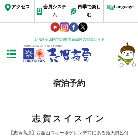
アクセス
会員システ
四季で楽し
Language
ム
む
上信越高原国立公園 志賀高原の公式サイト
宿泊予約
志賀スイスイン
【志賀高原】西舘山スキー場ゲレンデ前にある露天風呂付