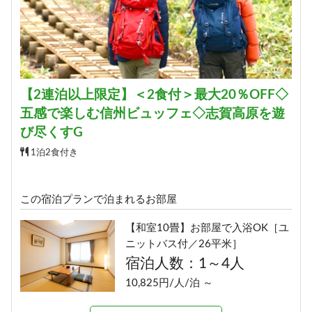
11,160円/人/泊 ～
詳細
【ツイン】ふたり旅にちょうどい
【2連泊以上限定】＜2食付＞最大20％OFF◇
い［ユニットバス／21平米］
五感で楽しむ信州ビュッフェ◇志賀高原を遊
宿泊人数：1～2人
び尽くすG
13,500円/人/泊 ～
1泊2食付き
詳細
この宿泊プランで泊まれるお部屋
【和室10畳】お部屋で入浴OK［ユ
■和洋室■三世代旅行にオススメ
ニットバス付／26平米］
［洗い場付バス／36平米］
宿泊人数：1～4人
宿泊人数：2～5人
10,825円/人/泊 ～
12,160円/人/泊 ～