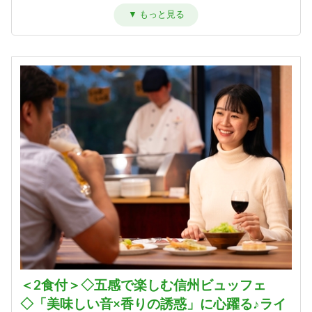
＜和室13畳＞ゆったりグループ旅
に［30平米］
宿泊人数：2～5人
10,160円/人/泊 ～
詳細
【和室13畳】＜角部屋・眺望抜群
＞ゲレンデビュー［30平米］
宿泊人数：2～5人
11,160円/人/泊 ～
詳細
【ツイン】ふたり旅にちょうどい
＜2食付＞◇五感で楽しむ信州ビュッフェ
い［ユニットバス／21平米］
◇「美味しい音×香りの誘惑」に心躍る♪ライ