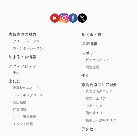
志賀高原の魅力
食べる・買う
グリーンシーズン
温泉情報
ウィンターシーズン
スポット
泊まる・宿情報
ビュースポット
アクティビティ
関連施設
予約
働く
楽しむ
志賀高原エリア紹介
春夏秋のみどころ
奥志賀高原エリア
トレッキングコース
焼額山エリア
高山植物
中央エリア
紅葉情報
熊の湯エリア
リフト運行状況
横手山・渋峠エリア
イベント情報
アクセス