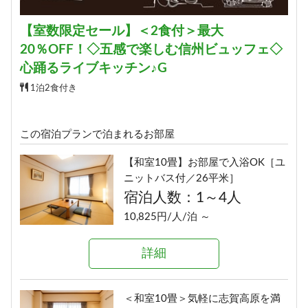
【ツイン】ふたり旅にちょうどい
【室数限定セール】＜2食付＞最大
い［ユニットバス／21平米］
20％OFF！◇五感で楽しむ信州ビュッフェ◇
宿泊人数：1～2人
心踊るライブキッチン♪G
15,150円/人/泊 ～
1泊2食付き
詳細
この宿泊プランで泊まれるお部屋
【和室10畳】お部屋で入浴OK［ユ
■和洋室■三世代旅行にオススメ
ニットバス付／26平米］
［洗い場付バス／36平米］
宿泊人数：1～4人
宿泊人数：2～5人
10,825円/人/泊 ～
13,810円/人/泊 ～
詳細
詳細
＜和室10畳＞気軽に志賀高原を満
■デラックス和洋室■ゲレンデビュ