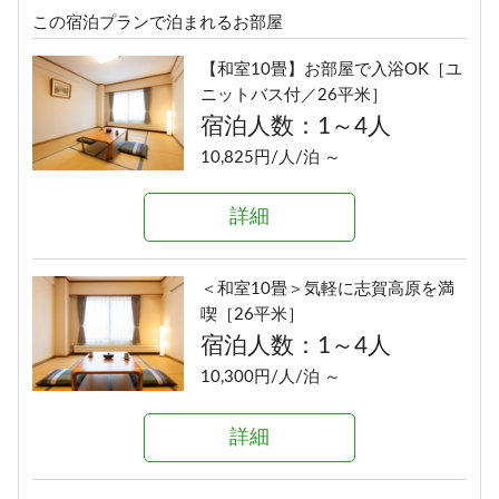
この宿泊プランで泊まれるお部屋
【和室10畳】お部屋で入浴OK［ユ
ニットバス付／26平米］
宿泊人数：1～4人
10,825円/人/泊 ～
詳細
＜和室10畳＞気軽に志賀高原を満
喫［26平米］
宿泊人数：1～4人
10,300円/人/泊 ～
詳細