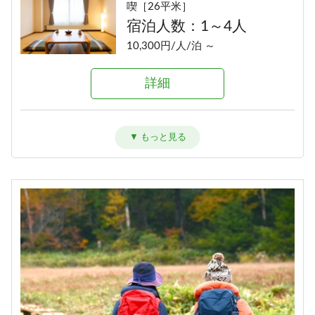
喫［26平米］
ー［洗い場付バス／54平米］
宿泊人数：1～4人
宿泊人数：2～6人
10,300円/人/泊 ～
14,170円/人/泊 ～
詳細
詳細
＜和室13畳＞ゆったりグループ旅
に［30平米］
宿泊人数：2～5人
10,160円/人/泊 ～
詳細
【和室13畳】＜角部屋・眺望抜群
＞ゲレンデビュー［30平米］
宿泊人数：2～5人