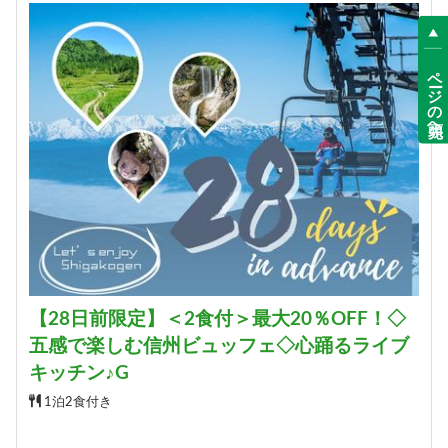
詳細
ページの先頭へ
■デラックス和洋室■ゲレンデビュ
ー［洗い場付バス／54平米］
宿泊人数：2～6人
12,520円/人/泊 ～
詳細
【28日前限定】＜2食付＞最大20％OFF！◇
五感で楽しむ信州ビュッフェ◇心踊るライブ
キッチン♪G
1泊2食付き