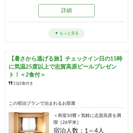
詳細
詳細
＜和室13畳＞ゆったりグループ旅
に［30平米］
宿泊人数：2～5人
13,072円/人/泊 ～
【暑さから逃げる旅】チェックイン日の15時
に気温25度以上で志賀高原ビールプレゼン
詳細
ト！＜2食付＞
1泊2食付き
【和室13畳】＜角部屋・眺望抜群
＞ゲレンデビュー［30平米］
宿泊人数：2～5人
この宿泊プランで泊まれるお部屋
14,358円/人/泊 ～
＜和室10畳＞気軽に志賀高原を満
喫［26平米］
詳細
宿泊人数：1～4人