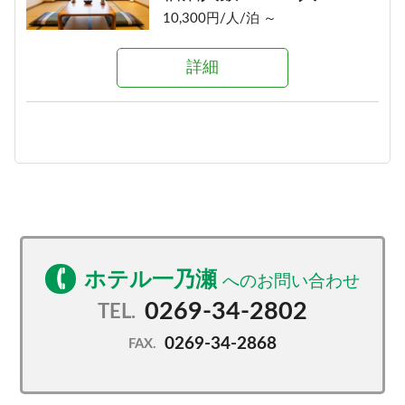
10,300円/人/泊 ～
【ツイン】ふたり旅にちょうどい
い［ユニットバス／21平米］
詳細
宿泊人数：1～2人
17,358円/人/泊 ～
詳細
■和洋室■三世代旅行にオススメ
［洗い場付バス／36平米］
宿泊人数：2～5人
ホテル一乃瀬
15,643円/人/泊 ～
0269-34-2802
TEL.
詳細
0269-34-2868
FAX.
■デラックス和洋室■ゲレンデビュ