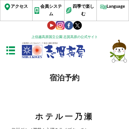
アクセス
会員システ
四季で楽し
Language
ム
む
上信越高原国立公園 志賀高原の公式サイト
宿泊予約
ホテル一乃瀬