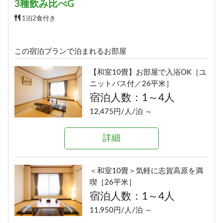
3種飲み比べG
1泊2食付き
この宿泊プランで泊まれるお部屋
【和室10畳】お部屋で入浴OK［ユ
ニットバス付／26平米］
宿泊人数：1～4人
12,475円/人/泊 ～
詳細
＜和室10畳＞気軽に志賀高原を満
喫［26平米］
宿泊人数：1～4人
11,950円/人/泊 ～