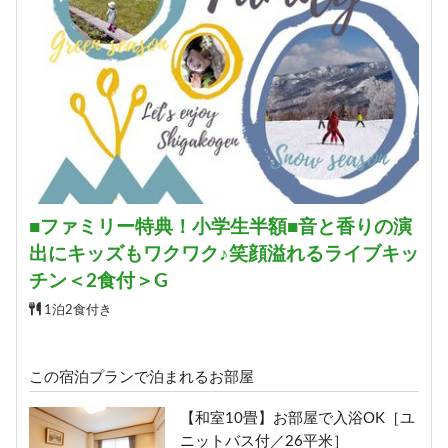
【和室13畳】＜角部屋・眺望抜群
＞ゲレンデビュー［30平米］
宿泊人数：2～5人
11,160円/人/泊 ～
詳細
【ツイン】ふたり旅にちょうどい
■ファミリー特典！小学生半額■音と香りの演
い［ユニットバス／21平米］
出にキッズもワクワク♪笑顔溢れるライブキッ
宿泊人数：1～2人
チン＜2食付＞G
13,500円/人/泊 ～
1泊2食付き
詳細
この宿泊プランで泊まれるお部屋
【和室10畳】お部屋で入浴OK［ユ
■和洋室■三世代旅行にオススメ
ニットバス付／26平米］
［洗い場付バス／36平米］