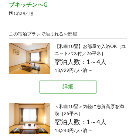
宿泊人数：1～2人
ブキッチンへG
13,500円/人/泊 ～
1泊2食付き
詳細
この宿泊プランで泊まれるお部屋
【和室10畳】お部屋で入浴OK［ユ
■和洋室■三世代旅行にオススメ
ニットバス付／26平米］
［洗い場付バス／36平米］
宿泊人数：1～4人
宿泊人数：2～5人
13,929円/人/泊 ～
12,160円/人/泊 ～
詳細
詳細
＜和室10畳＞気軽に志賀高原を満
■デラックス和洋室■ゲレンデビュ
喫［26平米］
ー［洗い場付バス／54平米］
宿泊人数：1～4人
宿泊人数：2～6人
13,243円/人/泊 ～
12,520円/人/泊 ～