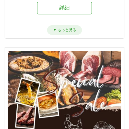
詳細
＜和室13畳＞ゆったりグループ旅
に［30平米］
宿泊人数：2～5人
11,810円/人/泊 ～
詳細
【和室13畳】＜角部屋・眺望抜群
＞ゲレンデビュー［30平米］
宿泊人数：2～5人
12,810円/人/泊 ～
詳細