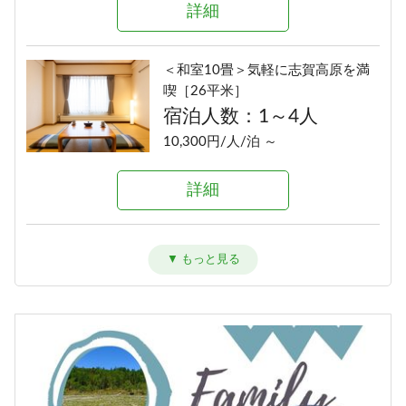
詳細
詳細
＜和室10畳＞気軽に志賀高原を満
■デラックス和洋室■ゲレンデビュ
喫［26平米］
ー［洗い場付バス／54平米］
宿泊人数：1～4人
宿泊人数：2～5人
10,300円/人/泊 ～
13,160円/人/泊 ～
詳細
詳細
＜和室13畳＞ゆったりグループ旅
に［30平米］
宿泊人数：2～5人
10,160円/人/泊 ～
詳細