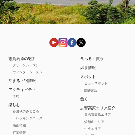
志賀高原の魅力
食べる・買う
グリーンシーズン
温泉情報
ウィンターシーズン
スポット
泊まる・宿情報
ビュースポット
アクティビティ
関連施設
予約
働く
楽しむ
志賀高原エリア紹介
春夏秋のみどころ
奥志賀高原エリア
トレッキングコース
焼額山エリア
高山植物
中央エリア
紅葉情報