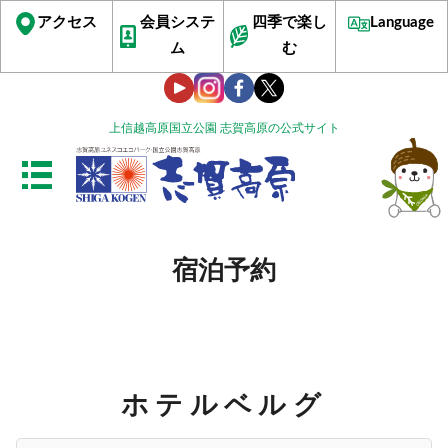
アクセス
会員システ
四季で楽し
Language
ム
む
上信越高原国立公園 志賀高原の公式サイト
宿泊予約
ホテルベルグ