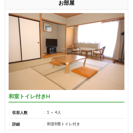
お部屋
和室トイレ付きH
1 ～ 4人
収容人数
和室8畳トイレ付き
詳細