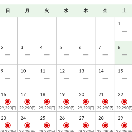
・夕食時間／18:00～19:30
日
月
火
水
木
金
土
・朝食時間／7:30～9:00
・夕食付プランのご予約でも、19:30以降のご到着にな
1
った場合は夕食の用意はいたしかねます。
また、その場合の返金は出来ません。
2
3
4
5
6
7
8
:・…╋────熊の湯ホテルの魅力────╋━…・:
9
10
11
12
13
14
15
≪その１自慢の温泉≫
・国内でも数少ない翡翠色の湯
・当館の中庭から汲み上げる、自家源泉かけ流し
16
17
18
19
20
21
22
・志賀高原最古の温泉
・野趣あふれる3種の湯船
29,290円
29,290円
29,290円
29,290円
29,290円
29,290円
29,290
23
24
25
26
27
28
29
≪その２志賀高原の自然満喫！≫
夏は大自然へトレッキングに出かけよう！
29,290円
29,290円
29,290円
29,290円
29,290円
29,290円
29,290