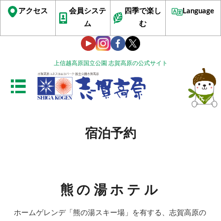
アクセス
会員システ
四季で楽し
Language
ム
む
上信越高原国立公園 志賀高原の公式サイト
宿泊予約
熊の湯ホテル
ホームゲレンデ「熊の湯スキー場」を有する、志賀高原の