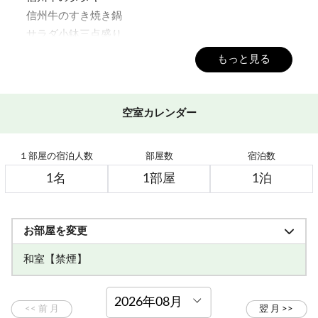
信州牛のすき焼き鍋
サラダ小鉢三点盛り
季節のフルーツ
もっと見る
りんごで育った信州牛とは？
信州のりんごをふんだんに与えて育った信州牛は
空室カレンダー
良質な脂が口の中でとろける感覚！
お肉は柔らかく、芳醇な味わいです。
１部屋の宿泊人数
部屋数
宿泊数
一度食べたら忘れられない味になること間違いないで
す。
≪ご朝食≫
お部屋を変更
バイキングまたは和定食
※日程により異なります（選択不可）
和室【禁煙】
しっかり食べて、元気に出発
洋室ツイン【禁煙】
和洋室【禁煙】
特別室【禁煙】
【お食事時間等のご案内】