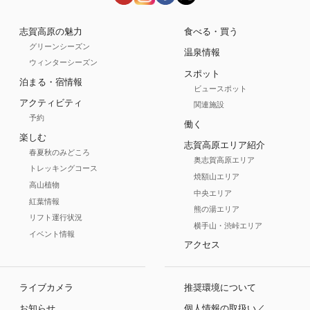
志賀高原の魅力
食べる・買う
グリーンシーズン
温泉情報
ウィンターシーズン
スポット
泊まる・宿情報
ビュースポット
アクティビティ
関連施設
予約
働く
楽しむ
志賀高原エリア紹介
春夏秋のみどころ
奥志賀高原エリア
トレッキングコース
焼額山エリア
高山植物
中央エリア
紅葉情報
熊の湯エリア
リフト運行状況
横手山・渋峠エリア
イベント情報
アクセス
ライブカメラ
推奨環境について
お知らせ
個人情報の取扱い／