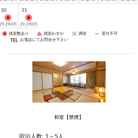
気軽な散策から本格的な登山までお楽しみ頂けます♪
30
31
冬はウィンタースポーツ三昧！
徒歩3分！ホームゲレンデ熊の湯スキー場がおすすめ！
29,290円
29,290円
残室数あり
残室わずか
満室
受付不可
≪その３館内施設も充実≫
お電話にてお問合せ下さい
・ロビーの喫茶店『笠岳』で淹れたてのコーヒーを♪
・志賀高原での旅の思い出に種類豊富な売店でお土産
を♪
かわいい熊のイラスト入りオリジナルグッズも販売
中！
※ご到着後の宿泊プラン変更には応じかねます。
※食物アレルギーには出来る限り対応いたします。
ご予約時にご相談下さい。
和室【禁煙】
宿泊人数: 1～5人