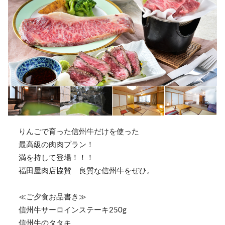
りんごで育った信州牛だけを使った
最高級の肉肉プラン！
満を持して登場！！！
福田屋肉店協賛 良質な信州牛をぜひ。
≪ご夕食お品書き≫
信州牛サーロインステーキ250g
信州牛のタタキ