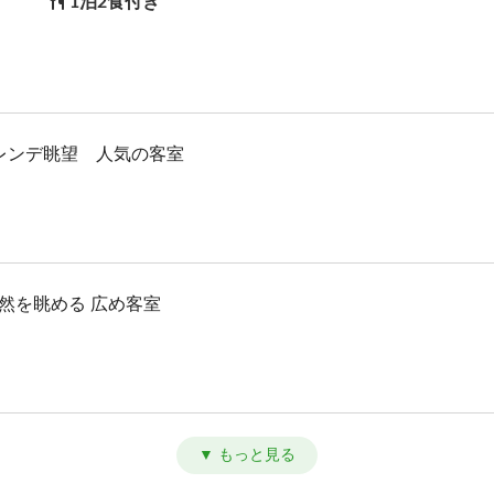
1泊2食付き
ゲレンデ眺望 人気の客室
然を眺める 広め客室
り寛ぐ リーズナブル客室