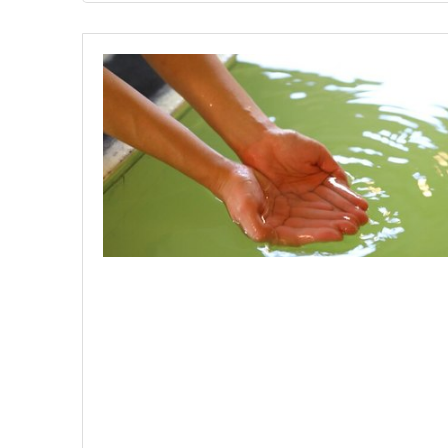
9,700円/人/泊 ～
【8畳～10畳】志賀高
宿泊人数：1～4人
10,300円/人/泊 ～
【6畳】1名様利用OK 
宿泊人数：1～2人
11,400円/人/泊 ～
価格重視★スキーヤーズ
宿泊人数：1～4人
9,600円/人/泊 ～