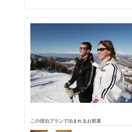
宿泊人数：2～5人
10,200円/人/泊 ～
【8畳～10畳】志賀高
宿泊人数：1～4人
10,800円/人/泊 ～
【6畳】1名様利用OK 
宿泊人数：1～2人
11,900円/人/泊 ～
この宿泊プランで泊まれるお部屋