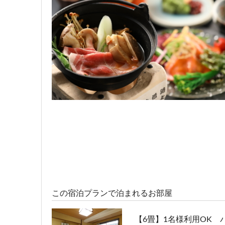
宿泊人数：1～4人
10,800円/人/泊 ～
【6畳】1名様利用OK 
宿泊人数：1～2人
11,900円/人/泊 ～
価格重視★スキーヤーズ
宿泊人数：1～4人
10,100円/人/泊 ～
この宿泊プランで泊まれるお部屋
【6畳】1名様利用OK 