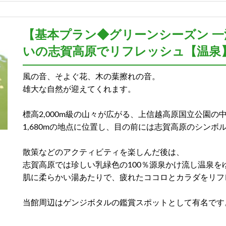
【基本プラン◆グリーンシーズン 
いの志賀高原でリフレッシュ【温泉
原の自然を望む バス無し客室
風の音、そよぐ花、木の葉擦れの音。
雄大な自然が迎えてくれます。
標高2,000m級の山々が広がる、上信越高原国立公園の
バス・トイレ付き客室
1,680mの地点に位置し、目の前には志賀高原のシンボ
散策などのアクティビティを楽しんだ後は、
志賀高原では珍しい乳緑色の100％源泉かけ流し温泉を
肌に柔らかい湯あたりで、疲れたココロとカラダをリフ
ルーム【8畳～9畳】
当館周辺はゲンジボタルの鑑賞スポットとして有名です