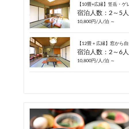
【10畳+広縁】笠岳・
宿泊人数：2～5人
10,800円/人/泊 ～
【12畳＋広縁】窓から自
宿泊人数：2～6人
10,800円/人/泊 ～
【10畳～12畳】ゆった
宿泊人数：2～5人
10,200円/人/泊 ～
【8畳～10畳】志賀高