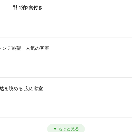
1泊2食付き
ゲレンデ眺望 人気の客室
然を眺める 広め客室
り寛ぐ リーズナブル客室