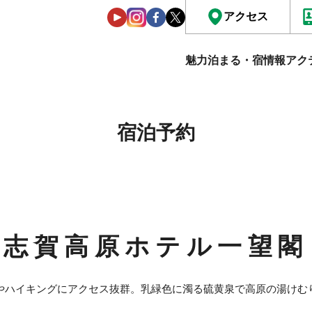
アクセス
魅力
泊まる・宿情報
アク
宿泊予約
志賀高原ホテル一望閣
やハイキングにアクセス抜群。乳緑色に濁る硫黄泉で高原の湯けむ