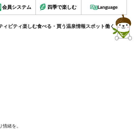
会員システム
四季で楽しむ
Language
ティビティ
楽しむ
食べる・買う
温泉情報
スポット
働く
り情緒を。