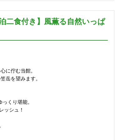
一泊二食付き】風薫る自然いっぱ
】
詳細
中心に佇む当館。
ル笠岳を望みます。
詳細
ゆっくり堪能。
レッシュ！
詳細
。