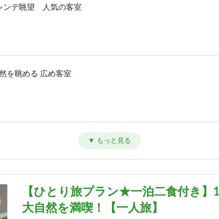
ゲレンデ眺望 人気の客室
然を眺める 広め客室
り寛ぐ リーズナブル客室
【ひとり旅プラン★一泊二食付き】1
大自然を満喫！【一人旅】
原の自然を望む バス無し客室