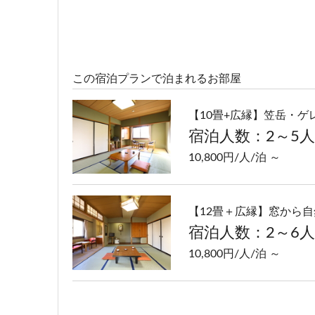
この宿泊プランで泊まれるお部屋
【10畳+広縁】笠岳・
宿泊人数：2～5人
10,800円/人/泊 ～
【12畳＋広縁】窓から自
宿泊人数：2～6人
10,800円/人/泊 ～
【10畳～12畳】ゆった