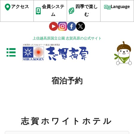
アクセス
会員システ
四季で楽し
Language
ム
む
上信越高原国立公園 志賀高原の公式サイト
宿泊予約
志賀ホワイトホテル