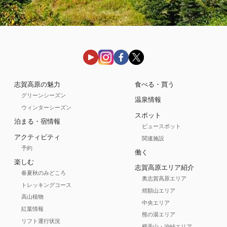
志賀高原の魅力
食べる・買う
グリーンシーズン
温泉情報
ウィンターシーズン
スポット
泊まる・宿情報
ビュースポット
アクティビティ
関連施設
予約
働く
楽しむ
志賀高原エリア紹介
春夏秋のみどころ
奥志賀高原エリア
トレッキングコース
焼額山エリア
高山植物
中央エリア
紅葉情報
熊の湯エリア
リフト運行状況
横手山・渋峠エリア