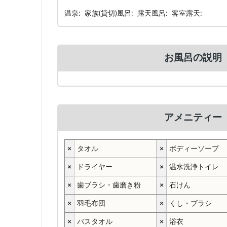
温泉: 家族(貸切)風呂: 露天風呂: 客室露天:
お風呂の説明
アメニティー
×
タオル
×
ボディーソープ
×
ドライヤー
×
温水洗浄トイレ
×
歯ブラシ・歯磨き粉
×
石けん
×
羽毛布団
×
くし・ブラシ
×
バスタオル
×
浴衣