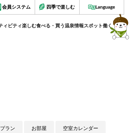
会員システム
四季で楽しむ
Language
ティビティ
楽しむ
食べる・買う
温泉情報
スポット
働く
プラン
お部屋
空室カレンダー