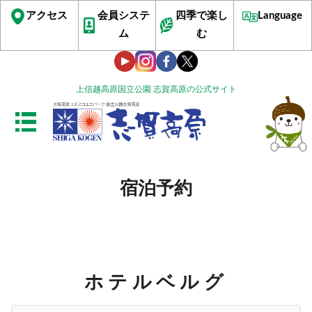
アクセス
会員システ
四季で楽し
Language
ム
む
上信越高原国立公園 志賀高原の公式サイト
宿泊予約
ホテルベルグ