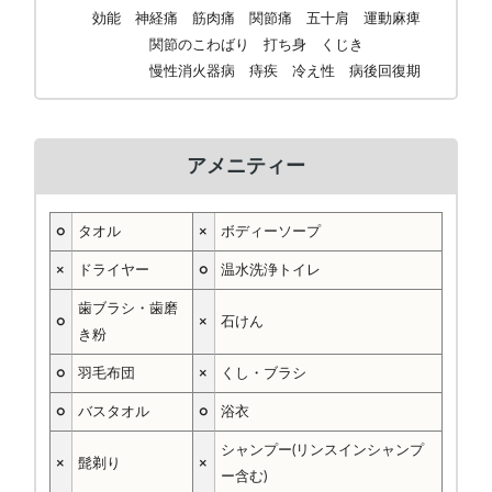
効能 神経痛 筋肉痛 関節痛 五十肩 運動麻痺
関節のこわばり 打ち身 くじき
慢性消火器病 痔疾 冷え性 病後回復期
アメニティー
○
タオル
×
ボディーソープ
×
ドライヤー
○
温水洗浄トイレ
歯ブラシ・歯磨
○
×
石けん
き粉
○
羽毛布団
×
くし・ブラシ
○
バスタオル
○
浴衣
シャンプー(リンスインシャンプ
×
髭剃り
×
ー含む)