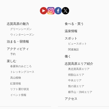
志賀高原の魅力
食べる・買う
グリーンシーズン
温泉情報
ウィンターシーズン
スポット
泊まる・宿情報
ビュースポット
アクティビティ
関連施設
予約
働く
楽しむ
志賀高原エリア紹介
春夏秋のみどころ
奥志賀高原エリア
トレッキングコース
焼額山エリア
高山植物
中央エリア
紅葉情報
熊の湯エリア
リフト運行状況
横手山・渋峠エリア
イベント情報
アクセス