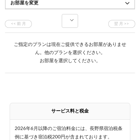
お部屋を変更
込んだお料理をご用意いたします。
当館のルーツでもある玉村本店が醸す「志賀高原ビー
ル」や日本酒「縁喜」、
近隣の市町村で造られるワインもお楽しみください。
ご指定のプランは現在ご提供できるお部屋がありませ
ん。他のプランを選択ください。
■館内のご紹介
お部屋を選択してください。
●ラウンジ
小布施町「マルテ珈琲焙煎所」のコーヒーや、岩菅山
のミネラルたっぷりの清水のスパークリングなど、
ラウンジのドリンクコーナーをご自由にご利用いただ
けます。
館内に飾られた写真や絵画を眺めながらお寛ぎくださ
サービス料と税金
い。
●大浴場・ドライサウナ
2026年6月以降のご宿泊料金には、長野県宿泊税条
当館のお湯は、炭酸カルシウム、硫酸ナトリウムなど
例に基づき宿泊税200円が含まれております。