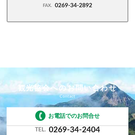
「HEAD」の高性能スキー、スノーボード、ブーツ、
0269-34-2892
FAX.
「SPYDER」のウェアや、
ヘルメット、グローブ、ゴーグル等のアクセサリー類
も。（一部販売もあり。）
最先端のワクシングもご体験いただけます。
・営業：冬季のみ(12月OPEN予定、定休日あり)
観光協会へのお問い合わせ
お電話でのお問合せ
0269-34-2404
TEL.