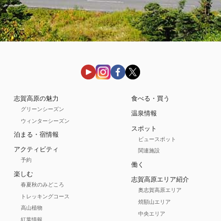
志賀高原の魅力
食べる・買う
グリーンシーズン
温泉情報
ウィンターシーズン
スポット
泊まる・宿情報
ビュースポット
アクティビティ
関連施設
予約
働く
楽しむ
志賀高原エリア紹介
春夏秋のみどころ
奥志賀高原エリア
トレッキングコース
焼額山エリア
高山植物
中央エリア
紅葉情報