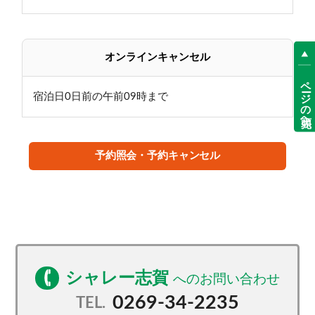
が含まれた「アルカリミネラル泉（人工温泉）」。
血行を促進し発汗により体内老廃物を排出する働き、
保温効果に優れ湯冷めしにくい効果、
オンラインキャンセル
皮膚を乳化し素肌をきれいにする作用などがございま
ページの先頭へ
す。
宿泊日0日前の午前09時まで
●クラフトビアパブ「SNOW KING」
蔵元直送の志賀高原生ビールを数種類、さらに厳選し
た日本酒、ジャパニーズウイスキー、ワインをご用
予約照会・予約キャンセル
意。
ウインタースポーツの合間やアフタースキーに、ビー
ルが進むフードメニューと一緒に気軽にお楽しみくだ
さい。
・営業：冬季のみ(12月中旬OPEN予定、不定休)
シャレー志賀
●レンタルショップ「HEAD Sports Station CHALET
0269-34-2235
TEL.
SHIGA」