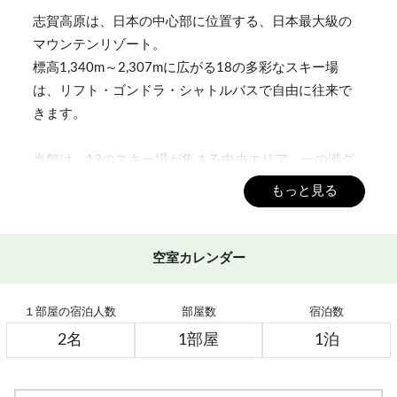
志賀高原は、日本の中心部に位置する、日本最大級の
マウンテンリゾート。
標高1,340m～2,307mに広がる18の多彩なスキー場
は、リフト・ゴンドラ・シャトルバスで自由に往来で
きます。
当館は、13のスキー場が集まる中央エリア、一の瀬ダ
イヤモンドスキー場の目の前。
もっと見る
2021年秋の一部リニューアルにより新しくなった館
内、好立地の当館で、
より快適なご滞在と冬の志賀高原を、どうぞ存分にお
空室カレンダー
楽しみください！
１部屋の宿泊人数
部屋数
宿泊数
■お食事（夕食・朝食付）
地元産の野菜、お米、みそ、山の清水をベースに、
山菜や信州サーモンなど、旬のもの、地のものを盛り