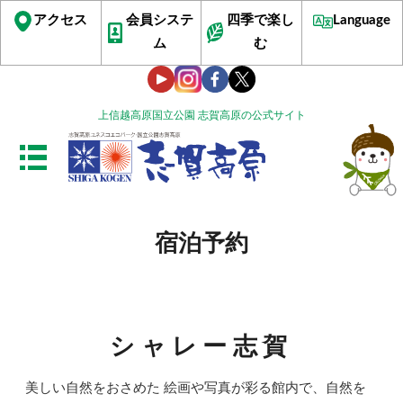
アクセス
会員システ
四季で楽し
Language
ム
む
上信越高原国立公園 志賀高原の公式サイト
宿泊予約
シャレー志賀
美しい自然をおさめた 絵画や写真が彩る館内で、自然を