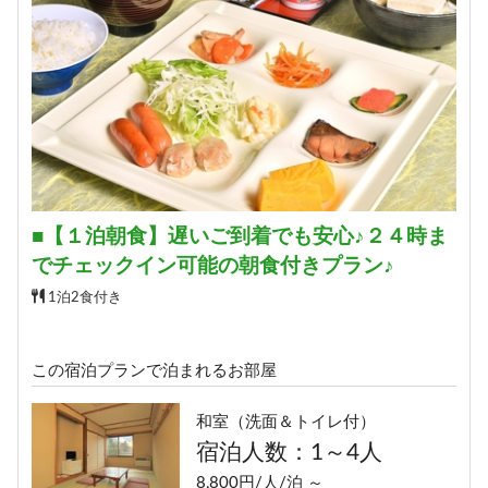
■【１泊朝食】遅いご到着でも安心♪２４時ま
でチェックイン可能の朝食付きプラン♪
1泊2食付き
この宿泊プランで泊まれるお部屋
和室（洗面＆トイレ付）
宿泊人数：1～4人
8,800円/人/泊 ～