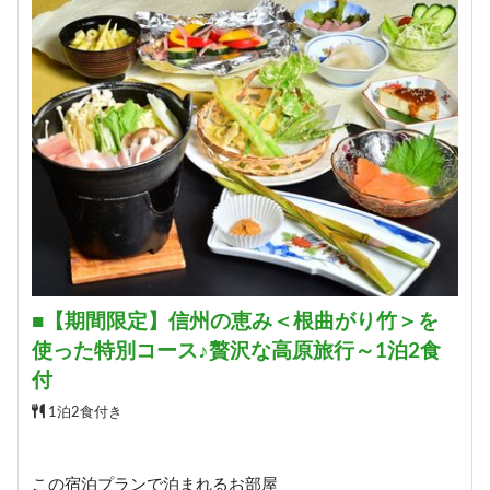
詳細
■【期間限定】信州の恵み＜根曲がり竹＞を
使った特別コース♪贅沢な高原旅行～1泊2食
付
1泊2食付き
この宿泊プランで泊まれるお部屋