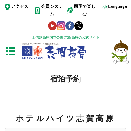
アクセス
会員システ
四季で楽し
Language
ム
む
上信越高原国立公園 志賀高原の公式サイト
宿泊予約
ホテルハイツ志賀高原