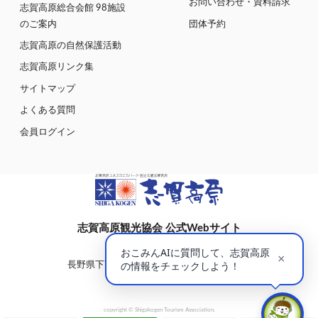
お問い合わせ・資料請求
志賀高原総合会館 98施設
のご案内
団体予約
志賀高原の自然保護活動
志賀高原リンク集
サイトマップ
よくある質問
会員ログイン
志賀高原観光協会 公式Webサイト
〒381-0401
長野県下高井郡山ノ内町大字平穏7148(蓮池)
志賀高原総合会館98内
copyright © Shigakogen Tourism Association.