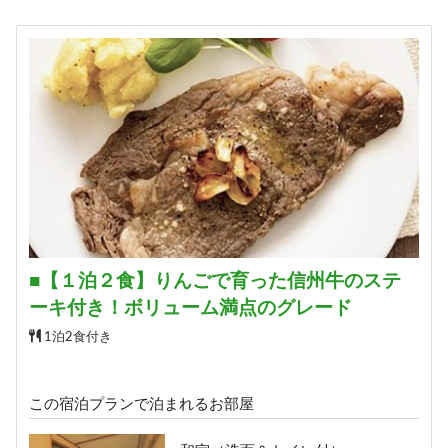
13,750円/人/泊 ～
詳細
■【１泊２食】りんごで育った信州牛のステ
ーキ付き！ボリューム満点のグレード
1泊2食付き
この宿泊プランで泊まれるお部屋