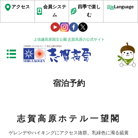
アクセス
会員システ
四季で楽し
Language
ム
む
上信越高原国立公園 志賀高原の公式サイト
宿泊予約
志賀高原ホテル一望閣
ゲレンデやハイキングにアクセス抜群。乳緑色に濁る硫黄