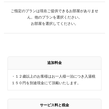
湯の花が舞う源泉かけ流し温泉です。
ご指定のプランは現在ご提供できるお部屋がありませ
ん。他のプランを選択ください。
時間：6：00～24：00
お部屋を選択してください。
（清掃時間9：30～12：30は除きます。）
■露天風呂について
※露天風呂は、11月中旬～翌4月中旬まで営業しており
ません。
感染症対策の為、時間により利用人数制限にて営業
追加料金
しております。
■ご朝食 7：30～ 1F大食堂
・１２歳以上のお客様はお一人様一泊につき入湯税
栄養たっぷりの朝ごはんをしっかり食べて、元気にお
１５０円を別途現金にて頂戴いたします。
出かけください。
和食膳またはバイキングをご用意いたします。
サービス料と税金
■周辺観光