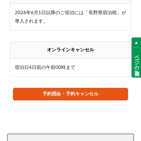
・横手山スカイレーターで雲の上の世界へ。（車で10
2026年6月1日以降のご宿泊には「長野県宿泊税」が
分）
導入されます。
・地獄谷野猿公苑 スノーモンキー（車30分＋駐車場
から徒歩30分）
人気スポット！温泉に入る珍しいお猿さんです。
・善光寺（車90分）
オンラインキャンセル
ページの先頭へ
・5月 笠岳水芭蕉公園が見ごろに（徒歩10分）
・6月中旬から8月末までゲンジボタルが鑑賞できま
宿泊日4日前の午前00時まで
す。
・大沼池 エメラルドグリーンの水をたたえる美しい
池
予約照会・予約キャンセル
（ハイキングコース徒歩2時間）
・東館山高山植物園
・熊の湯スキー場まで・・・徒歩2分
・横手山スキー場まで・・・徒歩8分