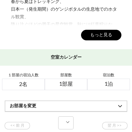
春から夏はトレッキング、
日本一（発生期間）のゲンジボタルの生息地でのホタ
ル観賞、
降り注ぐほどの満天の星空観賞、秋には紅葉狩りな
ど．．．
もっと見る
自然の中で過ごす楽しみがいっぱいです！
■ご夕食 18：00～ 1F大食堂
空室カレンダー
契約農家より仕入れた野菜など、郷土の素材を使用し
た山里料理
１部屋の宿泊人数
部屋数
宿泊数
ボリュームたっぷりの心のこもった手作り料理をご用
意しております。
※繁忙日はバイキングになる場合もございます。
お部屋を変更
■ミルキーグリーンの温泉
当館の温泉は志賀高原でも珍しい乳緑色に濁る硫黄泉
横手山から湧き出る清らかな天然湧水で温度調整をし
ており、天然の恵み100％！