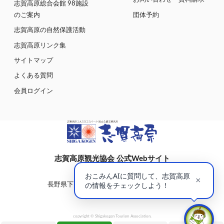
志賀高原総合会館 98施設
のご案内
団体予約
志賀高原の自然保護活動
志賀高原リンク集
サイトマップ
よくある質問
会員ログイン
志賀高原観光協会 公式Webサイト
〒381-0401
長野県下高井郡山ノ内町大字平穏7148(蓮池)
志賀高原総合会館98内
copyright © Shigakogen Tourism Association.