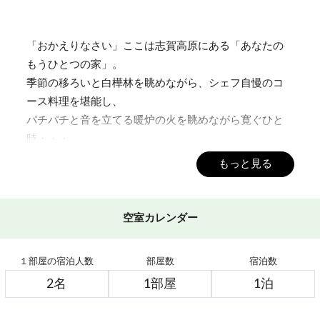
「おかえりなさい」ここは志賀高原にある「あなたの
もうひとつの家」。
季節の移ろいと白樺林を眺めながら、シェフ自慢のコ
ース料理を堪能し、
パチパチと音を立てる暖炉の火を眺めながら寛ぐひと
時・・・
もっと見る
■石の湯ロッジの楽しみ方■
○足湯で疲れをほぐしながら、美しい山並みと白樺林を
眺めるひと時。
空室カレンダー
※足湯は6～10月限定です。
１部屋の宿泊人数
部屋数
宿泊数
○当館周辺の遊歩道は楽しいお散歩コース
○暖炉のあるガラス張りのホールで、ゆったりとした時