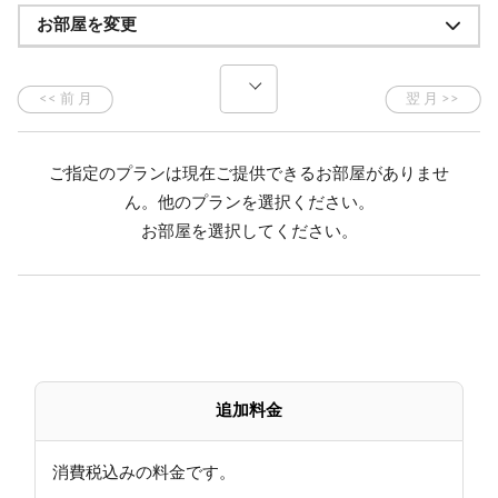
間を♪
お部屋を変更
春は新緑、夏はホタル、秋は紅葉、冬は霧氷と四季
折々の自然を
眺めながらのひと時。
○お庭のウッドデッキで星空観賞（春～秋）
ご指定のプランは現在ご提供できるお部屋がありませ
満天の星空の下へ。小さな星も天の川も見ることがで
ん。他のプランを選択ください。
きます♪
お部屋を選択してください。
■お食事■ ～レストランにて～
≪ご夕食/コース料理仕立て≫
コース料理仕立てをご用意。
≪ご朝食/洋食≫
追加料金
フルーツサラダをはじめ、卵料理、焼き立てトース
ト、ヨーグルトなどをご用意。
セルフサービスで自家製ジュースやスタッフ手作り季
消費税込みの料金です。