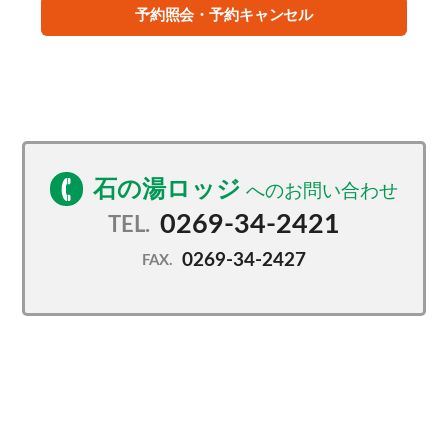
予約照会・予約キャンセル
日中は白樺林の景色を、夜は星空をお楽しみいただけ
る癒しの湯です♪
（24時間入浴可能です。※清掃時間を除く）
石の湯ロッジ
0269-34-2421
TEL.
0269-34-2427
FAX.