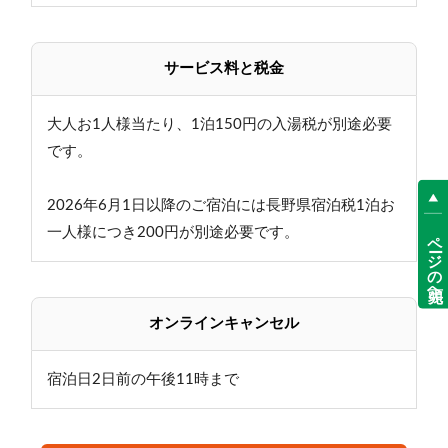
節の果物ジャム、
ご飯派の方に嬉しいお茶漬けもございます。
サービス料と税金
春～夏は1日1組様限定で、朝食を外で食べることもで
きます！
大人お1人様当たり、1泊150円の入湯税が別途必要
※屋根が無いため、天候によっては実施できない日も
です。
ございます
2026年6月1日以降のご宿泊には長野県宿泊税1泊お
≪記念日オプション≫
一人様につき200円が別途必要です。
ページの先頭へ
誕生日や記念日のお祝いにいかがでしょうか？
・4号ケーキ（直径12センチ2～4名用/お名前も入れら
れます）
・記念撮影（ご希望の方）
オンラインキャンセル
・スタッフから歌のプレゼント
・当館オリジナルグッズをプレゼント
宿泊日2日前の午後11時まで
※オプション代：別途3000円
■温泉■