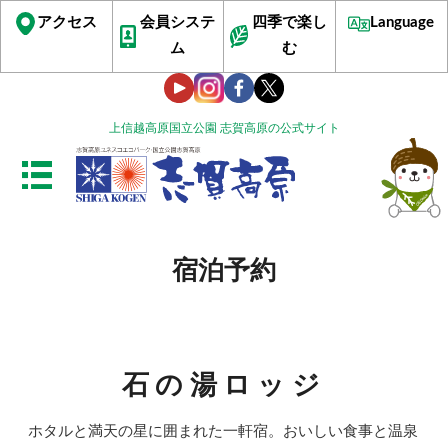
アクセス
会員システ
四季で楽し
Language
ム
む
上信越高原国立公園 志賀高原の公式サイト
宿泊予約
石の湯ロッジ
ホタルと満天の星に囲まれた一軒宿。おいしい食事と温泉