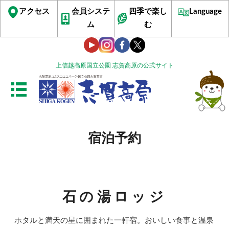
アクセス
会員システ
四季で楽し
Language
ム
む
上信越高原国立公園 志賀高原の公式サイト
宿泊予約
石の湯ロッジ
ホタルと満天の星に囲まれた一軒宿。おいしい食事と温泉