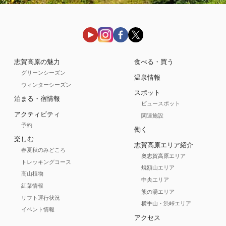
志賀高原の魅力
食べる・買う
グリーンシーズン
温泉情報
ウィンターシーズン
スポット
泊まる・宿情報
ビュースポット
アクティビティ
関連施設
予約
働く
楽しむ
志賀高原エリア紹介
春夏秋のみどころ
奥志賀高原エリア
トレッキングコース
焼額山エリア
高山植物
中央エリア
紅葉情報
熊の湯エリア
リフト運行状況
横手山・渋峠エリア
イベント情報
アクセス