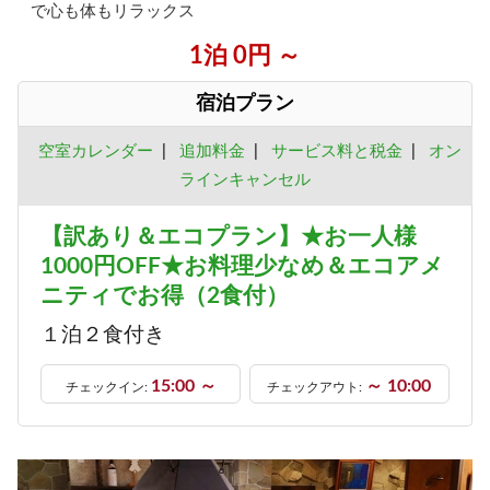
で心も体もリラックス
1泊 0円 ～
宿泊プラン
空室カレンダー
|
追加料金
|
サービス料と税金
|
オン
ラインキャンセル
【訳あり＆エコプラン】★お一人様
1000円OFF★お料理少なめ＆エコアメ
ニティでお得（2食付）
１泊２食付き
15:00 ～
～ 10:00
チェックイン:
チェックアウト: