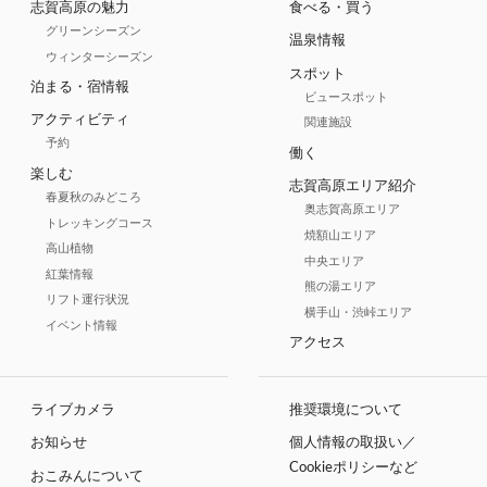
志賀高原の魅力
食べる・買う
グリーンシーズン
温泉情報
ウィンターシーズン
スポット
泊まる・宿情報
ビュースポット
アクティビティ
関連施設
予約
働く
楽しむ
志賀高原エリア紹介
春夏秋のみどころ
奥志賀高原エリア
トレッキングコース
焼額山エリア
高山植物
中央エリア
紅葉情報
熊の湯エリア
リフト運行状況
横手山・渋峠エリア
イベント情報
アクセス
ライブカメラ
推奨環境について
お知らせ
個人情報の取扱い／
Cookieポリシーなど
おこみんについて