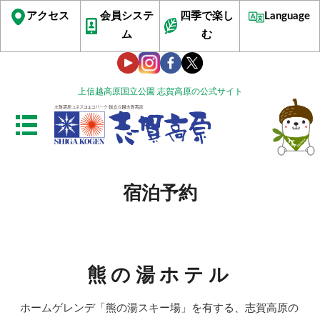
アクセス
会員システ
四季で楽し
Language
ム
む
上信越高原国立公園 志賀高原の公式サイト
宿泊予約
熊の湯ホテル
ホームゲレンデ「熊の湯スキー場」を有する、志賀高原の