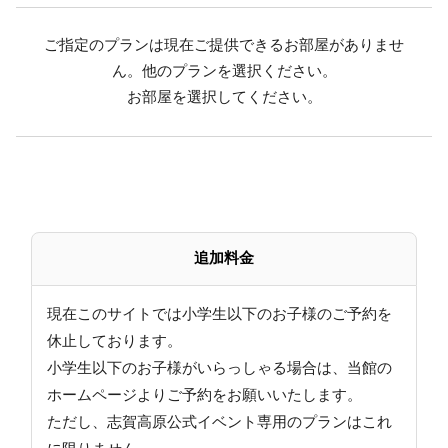
・シーズン初め、終わりには積雪がない場合がござい
ご指定のプランは現在ご提供できるお部屋がありませ
ます。
ん。他のプランを選択ください。
この場合、通常のスタンダードプランに振り替えさ
お部屋を選択してください。
せていただきます。
・こちらのプランは1泊のみの受付となります。
連泊希望の場合、2泊目以降は 他のプランでご予約を
お願いいたします。
2泊目以降の予約時の通信欄に こちらの予約がある旨
をご入力ください。
追加料金
≪ご夕食≫
現在このサイトでは小学生以下のお子様のご予約を
●スタンダード～翡翠hisui～
休止しております。
当館自慢の料理長が腕をふるう、信州の味覚、
小学生以下のお子様がいらっしゃる場合は、当館の
旬の食材を使用した四季折々のお料理ご用意します。
ホームページよりご予約をお願いいたします。
ただし、志賀高原公式イベント専用のプランはこれ
≪ご朝食≫