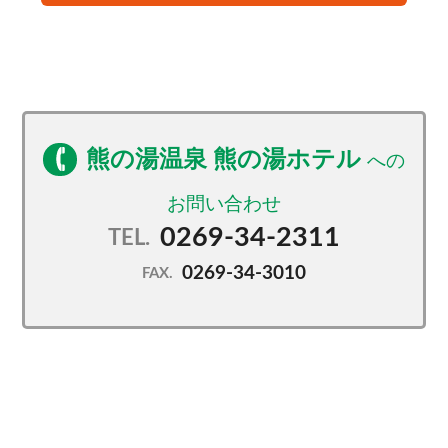
・野趣あふれる3種の湯船
≪その２志賀高原の自然満喫！≫
夏は大自然へトレッキングに出かけよう！
気軽な散策から本格的な登山までお楽しみ頂けます♪
冬はウィンタースポーツ三昧！
熊の湯温泉 熊の湯ホテル
徒歩3分！ホームゲレンデ熊の湯スキー場がおすすめ！
≪その３館内施設も充実≫
0269-34-2311
TEL.
・ロビーの喫茶店『笠岳』で淹れたてのコーヒーを♪
0269-34-3010
・志賀高原での旅の思い出に種類豊富な売店でお土産
FAX.
を♪
かわいい熊のイラスト入りオリジナルグッズも販売
中！