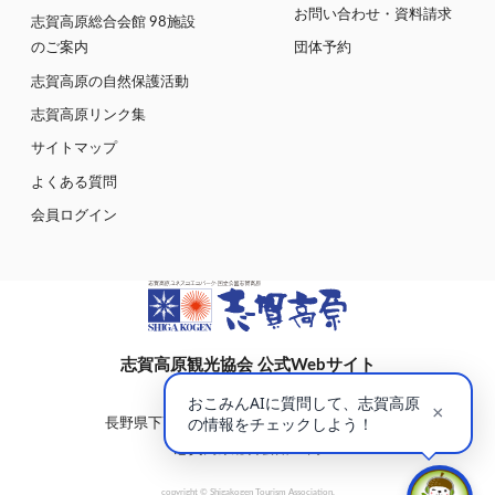
お問い合わせ・資料請求
志賀高原総合会館 98施設
のご案内
団体予約
志賀高原の自然保護活動
志賀高原リンク集
サイトマップ
よくある質問
会員ログイン
志賀高原観光協会 公式Webサイト
〒381-0401
長野県下高井郡山ノ内町大字平穏7148(蓮池)
志賀高原総合会館98内
copyright © Shigakogen Tourism Association.