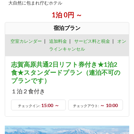
大自然に包まれ佇むホテル
1泊 0円 ～
宿泊プラン
空室カレンダー
|
追加料金
|
サービス料と税金
|
オン
ラインキャンセル
志賀高原共通2日リフト券付き★1泊2
食★スタンダードプラン（連泊不可の
プランです）
１泊２食付き
15:00 ～
～ 10:00
チェックイン:
チェックアウト: