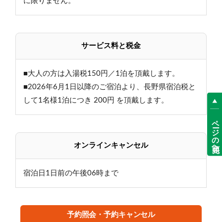
に限りません。
バイキングまたは和定食
※日程により異なります（選択不可）
しっかり食べて、元気に出発
サービス料と税金
【お食事時間等のご案内】
■大人の方は入湯税150円／1泊を頂戴します。
・夕食時間／18:00～19:30
・朝食時間／7:30～9:00
■2026年6月1日以降のご宿泊より、長野県宿泊税と
・夕食付プランのご予約でも、19:30以降のご到着にな
して1名様1泊につき 200円 を頂戴します。
った場合は夕食の用意はいたしかねます。
ページの先頭へ
また、その場合の返金は出来ません。
オンラインキャンセル
:・…╋────熊の湯ホテルの魅力────╋━…・:
宿泊日1日前の午後06時まで
≪その１自慢の温泉≫
・国内でも数少ない翡翠色の湯
・当館の中庭から汲み上げる、自家源泉かけ流し
予約照会・予約キャンセル
・志賀高原最古の温泉