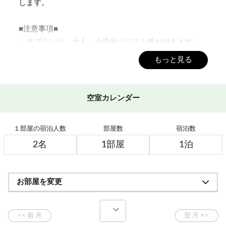
します。
■注意事項■
・当プランは、大人・小学生にリフト券が付きます。
未就学児は有料利用者(大人)が同伴の場合、有料利用
もっと見る
者1人につき未就学児1人無料です。
安全のためゲート通過の際と、リフト搭乗の際は、
必ずご同伴頂くことが条件です。
空室カレンダー
ゲート、リフトを別々に利用される場合は、別途リ
フト券をお求め下さい。
１部屋の宿泊人数
部屋数
宿泊数
・ご到着後、フロントでのプラン変更は出来かねま
す。
・天候の状況や整備の為リフト運休の場合がございま
す。
お部屋を変更
・悪天候により全リフトが運休せざるを得ない状況が
継続された場合は
通常のスタンダードプランに振り替えさせていただ
きます。