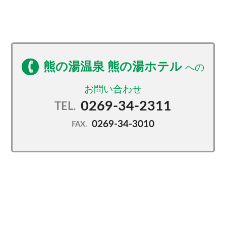
・国内でも数少ない翡翠色の湯
・当館の中庭から汲み上げる、自家源泉かけ流し
・志賀高原最古の温泉
・野趣あふれる3種の湯船
熊の湯温泉 熊の湯ホテル
≪その２志賀高原の自然満喫！≫
夏は大自然へトレッキングに出かけよう！
気軽な散策から本格的な登山までお楽しみ頂けます♪
0269-34-2311
TEL.
冬はウィンタースポーツ三昧！
0269-34-3010
徒歩3分！ホームゲレンデ熊の湯スキー場がおすすめ！
FAX.
≪その３館内施設も充実≫
・ロビーの喫茶店『笠岳』で淹れたてのコーヒーを♪
・志賀高原での旅の思い出に種類豊富な売店でお土産
を♪
かわいい熊のイラスト入りオリジナルグッズも販売
中！