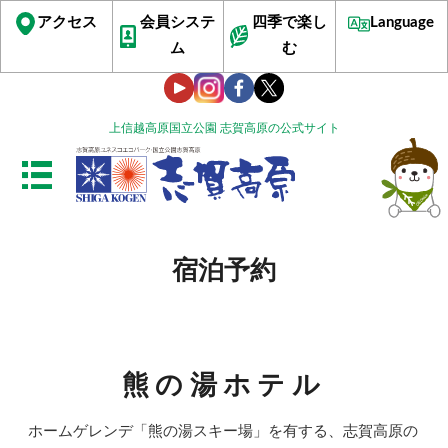
アクセス
会員システ
四季で楽し
Language
ム
む
上信越高原国立公園 志賀高原の公式サイト
宿泊予約
熊の湯ホテル
ホームゲレンデ「熊の湯スキー場」を有する、志賀高原の