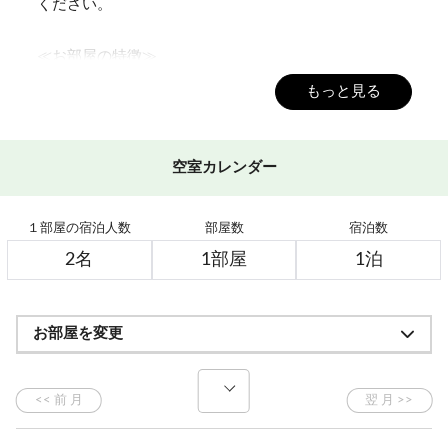
ください。
≪お部屋の特徴≫
３部屋続きのお部屋を広々ご利用いただけます。
もっと見る
それぞれ区切れるタイプですので三世代の家族旅行に
もお奨めです。
ロイヤルルームのみの４つの特典をご用意いたしまし
空室カレンダー
た。
①“熊の湯讃歌”宿オリジナルワインをプレゼント
１部屋の宿泊人数
部屋数
宿泊数
②小学生以上の方のミネラルウォーターとお茶を人
数分ご用意
③喫茶でご利用いただけるコーヒー券をプレゼント
④上質なタオルとバスローブをご用意
お部屋を変更
※バスローブは大人の方のみのご用意となります。
≪ご夕食≫
当館自慢の料理長が腕をふるう、信州の味覚、
旬の食材を使用した四季折々のお料理ご用意します。