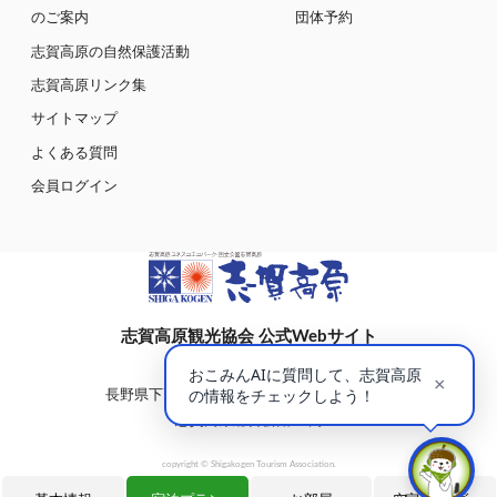
のご案内
団体予約
志賀高原の自然保護活動
志賀高原リンク集
サイトマップ
よくある質問
会員ログイン
志賀高原観光協会 公式Webサイト
〒381-0401
長野県下高井郡山ノ内町大字平穏7148(蓮池)
志賀高原総合会館98内
copyright © Shigakogen Tourism Association.