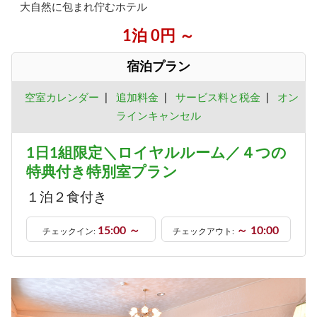
大自然に包まれ佇むホテル
1泊 0円 ～
宿泊プラン
空室カレンダー
|
追加料金
|
サービス料と税金
|
オン
ラインキャンセル
1日1組限定＼ロイヤルルーム／４つの
特典付き特別室プラン
１泊２食付き
15:00 ～
～ 10:00
チェックイン:
チェックアウト: