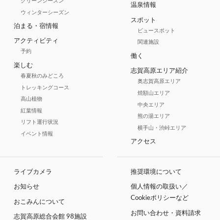
グリーンシーズン
温泉情報
ウィンターシーズン
スポット
泊まる・宿情報
ビュースポット
アクティビティ
関連施設
予約
働く
楽しむ
志賀高原エリア紹介
春夏秋のみどころ
奥志賀高原エリア
トレッキングコース
焼額山エリア
高山植物
中央エリア
紅葉情報
熊の湯エリア
リフト運行状況
横手山・渋峠エリア
イベント情報
アクセス
ライブカメラ
推奨環境について
お知らせ
個人情報の取扱い／
Cookieポリシーなど
おこみんについて
お問い合わせ・資料請求
志賀高原総合会館 98施設