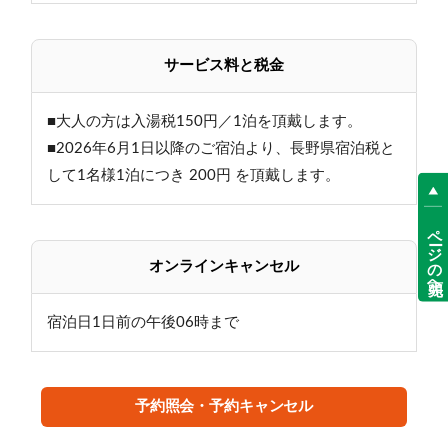
≪ご朝食≫
サービス料と税金
バイキングまたは和定食
※日程により異なります（選択不可）
■大人の方は入湯税150円／1泊を頂戴します。
しっかり食べて、元気に出発
■2026年6月1日以降のご宿泊より、長野県宿泊税と
【お食事時間等のご案内】
して1名様1泊につき 200円 を頂戴します。
・夕食時間／18:00～19:30
ページの先頭へ
・朝食時間／7:30～9:00
・夕食付プランのご予約でも、19:30以降のご到着にな
オンラインキャンセル
った場合は夕食の用意はいたしかねます。
また、その場合の返金は出来ません。
宿泊日1日前の午後06時まで
:・…╋────熊の湯ホテルの魅力────╋━…・:
予約照会・予約キャンセル
≪その１自慢の温泉≫