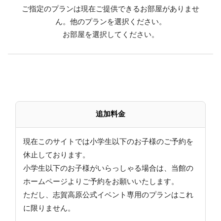
ご指定のプランは現在ご提供できるお部屋がありませ
２種の信州牛料理と地元食材をお楽しみください♪
ん。他のプランを選択ください。
お部屋を選択してください。
～翡翠hisui～ある日のお品書き～
先 付 鶏と竹の子炒め煮
前 菜 わさび菜 竹の子（味噌マヨネーズ） 味
付つぶ貝 しそらっきょ 若桃
御 椀 茶巾 きのこ 三つ葉 柚子
造 り マグロ 烏賊ソーメン 帆立 ボタン海老
追加料金
焼 物 信州牛の牛たたき
油 物 甘唐辛子 根曲がり竹 どんこ カニヅメ
炊合せ 鰻白子蒸し ズッキーニ 蛸
現在このサイトでは小学生以下のお子様のご予約を
鍋 物 信州牛のすき焼き えのき氷添え
休止しております。
酢の物 もずくめかぶ おくら 長芋 カニ
小学生以下のお子様がいらっしゃる場合は、当館の
香の物 野沢菜他
ホームページよりご予約をお願いいたします。
御食事
ただし、志賀高原公式イベント専用のプランはこれ
フルーツ メロン キウイ
に限りません。
※季節、仕入れ状況により内容は変更になります