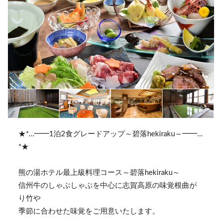
★*…━━1泊2食グレードアップ～碧落hekiraku～━━…
*★
熊の湯ホテル最上級料理コース～碧落hekiraku～
信州牛のしゃぶしゃぶを中心に志賀高原の味覚根曲が
り竹や
季節に合わせた味覚をご用意いたします。