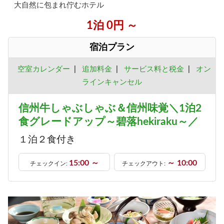
大自然に包まれ佇むホテル
1泊 0円 ～
宿泊プラン
空室カレンダー
|
追加料金
|
サービス料と税金
|
オン
ラインキャンセル
信州牛しゃぶしゃぶ＆信州味覚＼1泊2
食グレードアップ～碧落hekiraku～／
１泊２食付き
15:00 ～
～ 10:00
チェックイン:
チェックアウト: