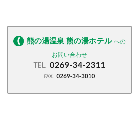
・志賀高原での旅の思い出に種類豊富な売店でお土産
を♪
かわいい熊のイラスト入りオリジナルグッズも販売
中！
熊の湯温泉 熊の湯ホテル
※ご到着後の宿泊プラン変更には応じかねます。
0269-34-2311
TEL.
0269-34-3010
FAX.