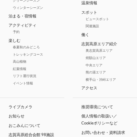
グリーンシーズン
温泉情報
ウィンターシーズン
スポット
泊まる・宿情報
ビュースポット
アクティビティ
関連施設
予約
働く
楽しむ
志賀高原エリア紹介
春夏秋のみどころ
奥志賀高原エリア
トレッキングコース
焼額山エリア
高山植物
中央エリア
紅葉情報
熊の湯エリア
リフト運行状況
横手山・渋峠エリア
イベント情報
アクセス
ライブカメラ
推奨環境について
お知らせ
個人情報の取扱い／
Cookieポリシーなど
おこみんについて
お問い合わせ・資料請求
志賀高原総合会館 98施設