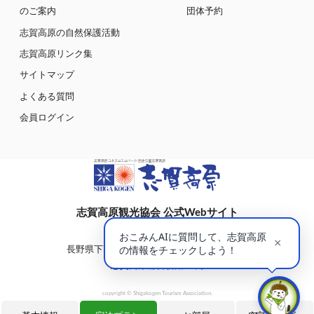
のご案内
団体予約
志賀高原の自然保護活動
志賀高原リンク集
サイトマップ
よくある質問
会員ログイン
志賀高原観光協会 公式Webサイト
〒381-0401
長野県下高井郡山ノ内町大字平穏7148(蓮池)
志賀高原総合会館98内
copyright © Shigakogen Tourism Association.