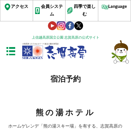
アクセス
会員システ
四季で楽し
Language
ム
む
上信越高原国立公園 志賀高原の公式サイト
宿泊予約
熊の湯ホテル
ホームゲレンデ「熊の湯スキー場」を有する、志賀高原の