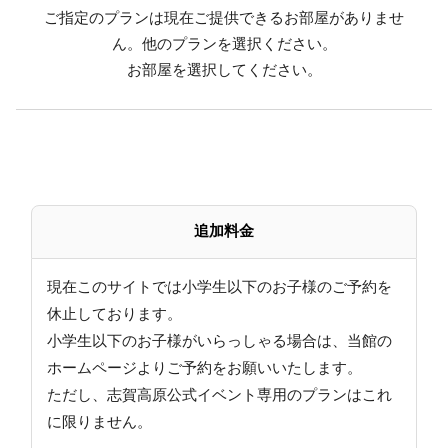
ご指定のプランは現在ご提供できるお部屋がありませ
香の物 野沢菜他
ん。他のプランを選択ください。
御食事
お部屋を選択してください。
フルーツ メロン キウイ
※季節、仕入れ状況により内容は変更になります
≪ご朝食≫
バイキングまたは和定食
※日程により異なります（選択不可）
追加料金
しっかり食べて、元気に出発
【お食事時間等のご案内】
現在このサイトでは小学生以下のお子様のご予約を
・夕食時間／18:00～19:30
休止しております。
・朝食時間／7:30～9:00
小学生以下のお子様がいらっしゃる場合は、当館の
・夕食付プランのご予約でも、19:30以降のご到着にな
ホームページよりご予約をお願いいたします。
った場合は夕食の用意はいたしかねます。
ただし、志賀高原公式イベント専用のプランはこれ
また、その場合の返金は出来ません。
に限りません。