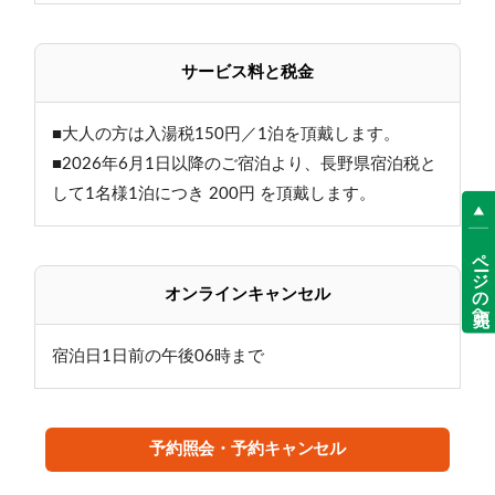
:・…╋────熊の湯ホテルの魅力────╋━…・:
サービス料と税金
≪その１自慢の温泉≫
■大人の方は入湯税150円／1泊を頂戴します。
・国内でも数少ない翡翠色の湯
・当館の中庭から汲み上げる、自家源泉かけ流し
■2026年6月1日以降のご宿泊より、長野県宿泊税と
・志賀高原最古の温泉
して1名様1泊につき 200円 を頂戴します。
・野趣あふれる3種の湯船
ページの先頭へ
≪その２志賀高原の自然満喫！≫
オンラインキャンセル
夏は大自然へトレッキングに出かけよう！
気軽な散策から本格的な登山までお楽しみ頂けます♪
宿泊日1日前の午後06時まで
冬はウィンタースポーツ三昧！
徒歩3分！ホームゲレンデ熊の湯スキー場がおすすめ！
予約照会・予約キャンセル
≪その３館内施設も充実≫
・ロビーの喫茶店『笠岳』で淹れたてのコーヒーを♪