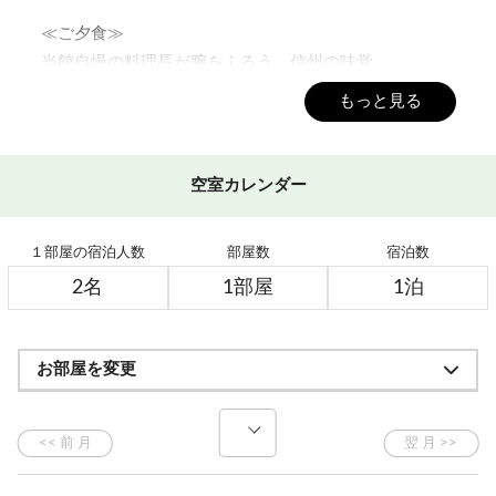
≪ご夕食≫
当館自慢の料理長が腕をふるう、信州の味覚、
旬の食材を使用した四季折々のお料理ご用意します。
もっと見る
～碧落hekiraku～ある日のお品書き～
先 付 鶏と竹の子炒め煮
空室カレンダー
前 菜 わさび菜 竹の子（味噌マヨネーズ） 味
付つぶ貝 しそらっきょ 若桃
１部屋の宿泊人数
部屋数
宿泊数
御 椀 茶巾 きのこ 三つ葉 柚子
造 り マグロ 烏賊ソーメン 帆立 ボタン海老
焼 物 信州牛の牛たたき
油 物 甘唐辛子 根曲がり竹 どんこ カニヅメ
お部屋を変更
炊合せ 鰻白子蒸し ズッキーニ 蛸
陶板焼 焼きのこ エリンギ 舞茸 霜降りひらた
け
鍋 物 信州牛の牛しゃぶ鍋
酢の物 もずくめかぶ おくら 長芋 カニ