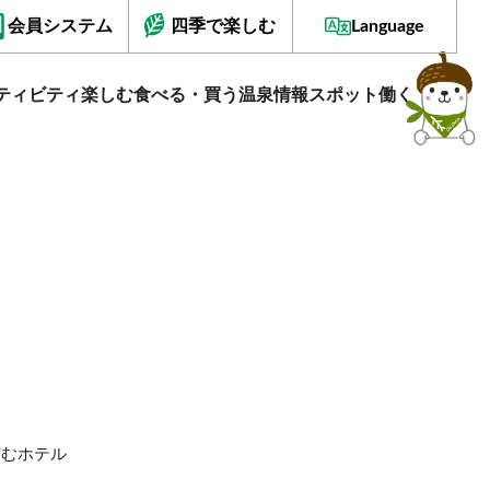
会員システム
四季で楽しむ
Language
ティビティ
楽しむ
食べる・買う
温泉情報
スポット
働く
佇むホテル