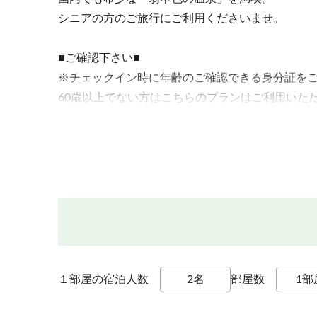
シニアの方のご旅行にご利用くださいませ。
■ご確認下さい■
※チェックイン時に年齢のご確認できる身分証を
60歳以上でない方はこちらのプランはご利用いた
もし60歳以下の方がいらした場合は、その方だけ
全員分が基本料金への切り替えとなりますのでご
≪ご夕食≫
スタンダード～翡翠hisui～と同様のお料理をご用
当館自慢の料理長が腕をふるう、信州の味覚、
旬の食材を使用した四季折々のお料理をお楽しみ頂
≪ご朝食≫
１部屋の宿泊人数
部屋数
バイキングまたは和定食
※日程により異なります（選択不可）