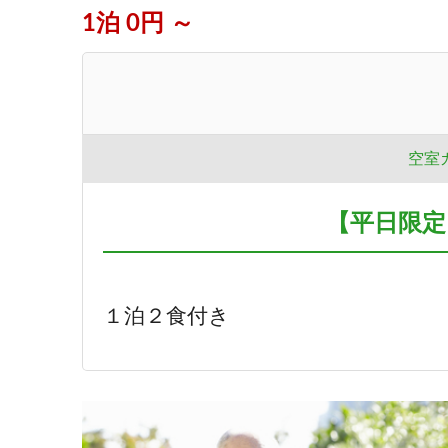
1泊 0円 ～
空室
【平日限定
１泊２食付き