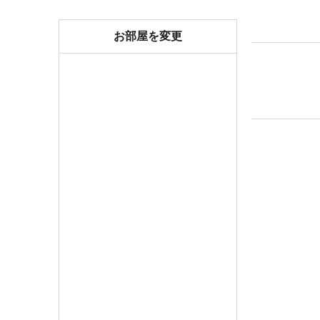
しっかり食べて、元気に出発
お部屋を変更
【お食事時間等のご案内】
・夕食時間／18:00～19:30
・朝食時間／7:30～9:00
・夕食付プランのご予約でも、19:30以降のご到
また、その場合の返金は出来ません。
・食物アレルギーには出来る限り対応いたします
:・…╋────熊の湯ホテルの魅力────╋━…・:
≪その１自慢の温泉≫
・国内でも数少ない翡翠色の湯
・当館の中庭から汲み上げる、自家源泉かけ流し
・志賀高原最古の温泉