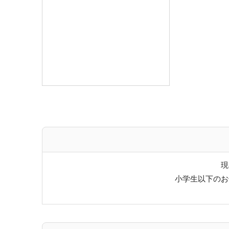
・野趣あふれる3種の湯船
≪その２志賀高原の自然満喫！≫
夏は大自然へトレッキングに出かけよう！
気軽な散策から本格的な登山までお楽しみ頂けます
冬はウィンタースポーツ三昧！
徒歩3分！ホームゲレンデ熊の湯スキー場がおすす
≪その３館内施設も充実≫
・ロビーの喫茶店『笠岳』で淹れたてのコーヒーを
・志賀高原での旅の思い出に種類豊富な売店でお土
現
かわいい熊のイラスト入りオリジナルグッズも販
小学生以下のお
※ご到着後の宿泊プラン変更には応じかねます。