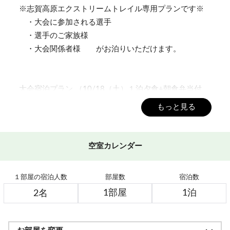
※志賀高原エクストリームトレイル専用プランです※
・大会に参加される選手
・選手のご家族様
・大会関係者様 がお泊りいただけます。
大会宿泊プラン （10/18（土）１泊夕食+朝食弁当付
き)
もっと見る
1室1名様利用 お一人様 16,050円 (税込)
1室2名様利用 お一人様 14,050円 (税込)
1室3名様以上 お一人様 13,050円 (税込)
空室カレンダー
※夕食は「鍋付きフルコース」となります
１部屋の宿泊人数
部屋数
宿泊数
アスリート向けワンプレート夕食プランもございま
す。
https://resv.shigakogen.gr.jp/sachinoyu/plan/?
mode=plan_detail&PlanNo=53&CheckIn_Year=&CheckIn_Mo