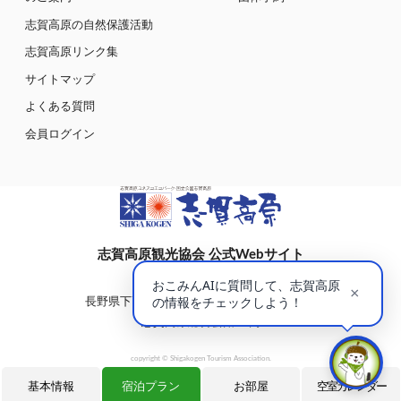
志賀高原の自然保護活動
志賀高原リンク集
サイトマップ
よくある質問
会員ログイン
志賀高原観光協会 公式Webサイト
〒381-0401
長野県下高井郡山ノ内町大字平穏7148(蓮池)
志賀高原総合会館98内
copyright © Shigakogen Tourism Association.
基本情報
宿泊プラン
お部屋
空室カレンダー