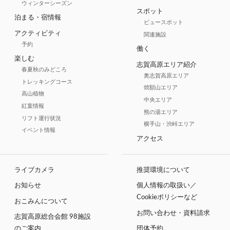
ウィンターシーズン
スポット
泊まる・宿情報
ビュースポット
アクティビティ
関連施設
予約
働く
楽しむ
志賀高原エリア紹介
春夏秋のみどころ
奥志賀高原エリア
トレッキングコース
焼額山エリア
高山植物
中央エリア
紅葉情報
熊の湯エリア
リフト運行状況
横手山・渋峠エリア
イベント情報
アクセス
ライブカメラ
推奨環境について
お知らせ
個人情報の取扱い／
Cookieポリシーなど
おこみんについて
お問い合わせ・資料請求
志賀高原総合会館 98施設
のご案内
団体予約