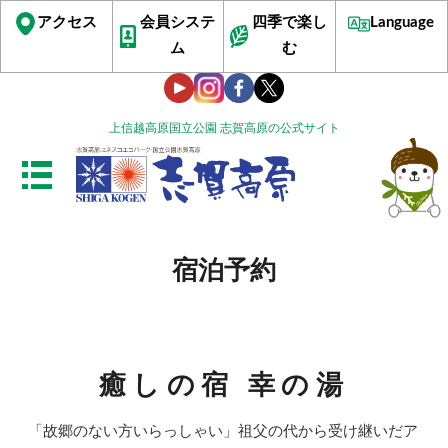
アクセス
会員システ
四季で楽し
Language
ム
む
上信越高原国立公園 志賀高原の公式サイト
宿泊予約
癒しの宿 幸の湯
「故郷のない方いらっしゃい」祖父の代から受け継いだア