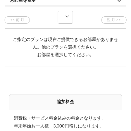
お部屋を変更
前日の受付会場：ホテルから車で３分
受付日：2025年10月18日（土）
受付場所：志賀パレスホテル 〒381-0401 長野県下
高井郡山ノ内町 志賀高原 熊の湯ほたる温泉
ご指定のプランは現在ご提供できるお部屋がありませ
ん。他のプランを選択ください。
大会当日：2025年10月19日（日）
お部屋を選択してください。
レーススタート：横手山スキー場（第1リフト乗り場
エリア）
ホテルから車で約３分
ご宿泊料金のお支払い:
選手のお客様は、ご到着時に現金にて清算をお願い
追加料金
いたします。
早朝のチェックアウト時は、フロントカウンター返
却カゴにルームキーお戻しくださいますようお願い致
消費税・サービス料金込みの料金となります。
します。
年末年始お一人様 3,000円増しになります。