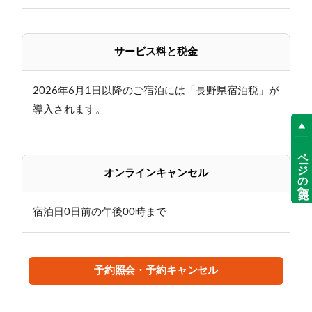
入浴について：
レース後の大浴場入浴も可能です（¥500）
サービス料と税金
朝食（お弁当）について
2026年6月1日以降のご宿泊には「長野県宿泊税」が
大会前日の夕食時にお渡しします。
導入されます。
夕食
専用プランの為、公式HP掲載料理とは多少異なりま
ページの先頭へ
す。
オンラインキャンセル
ご了承のほど宜しくお願いいたします。
宿泊日0日前の午後00時まで
ご不明点ございましたら、お気軽にチェックイン時、
または事前にご相談ください。
皆様のお越しをお待ちしております♪
予約照会・予約キャンセル