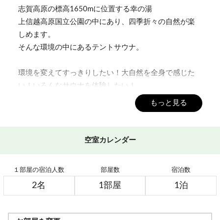
志賀高原の標高1650mに位置する幸の湯
上信越高原国立公園の中にあり、四季折々の自然が楽
しめます。
そんな環境の中にあるテントサウナ。
環境を変えてすっきりしたい！大自然を全身で感じた
い！いろんなサウナを体験したい！
サウナの後はのんびり過ごしたい。
もっと見る
そんなあなたにぴったりのサウナ付き宿泊プランをご
用意しました。
空室カレンダー
大自然の中のテントサウナ
薪は地元のリンゴ農家さんから提供いただいているリ
１部屋の宿泊人数
部屋数
宿泊数
ンゴの薪
こだわりアロマを使ったセルフロウリュや、特製水風
呂、デトックスウォーターなど、
サウナ好きの親方がこだわったサウナです。