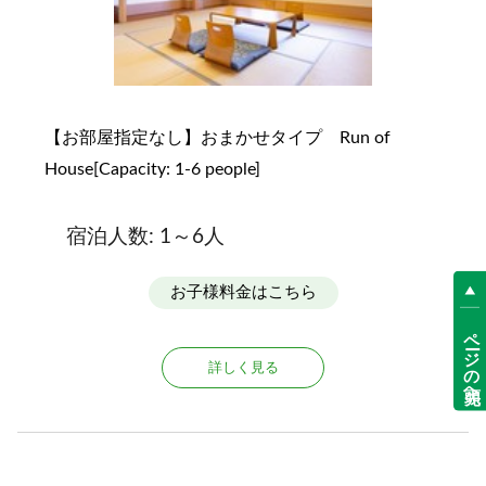
幸の湯や志賀高原のグッズやお土産も販売しています
（8時～21時）。
■ 全館Free Wi-Fi ■
客室・施設内にて Wi-Fiが無料でご利用いただけます。
【お部屋指定なし】おまかせタイプ Run of
House[Capacity: 1-6 people]
■ 送迎について ■
最寄りのバス停（平床）まで送迎サービスを行なって
おります。
宿泊人数: 1～6人
送迎をご希望の方はお気軽にご相談ください。
お子様料金はこちら
■お願い■
ページの先頭へ
ご到着が18:00を過ぎる場合はご連絡をお願いします。
詳しく見る