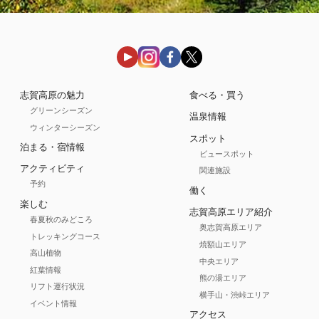
志賀高原の魅力
食べる・買う
グリーンシーズン
温泉情報
ウィンターシーズン
スポット
泊まる・宿情報
ビュースポット
アクティビティ
関連施設
予約
働く
楽しむ
志賀高原エリア紹介
春夏秋のみどころ
奥志賀高原エリア
トレッキングコース
焼額山エリア
高山植物
中央エリア
紅葉情報
熊の湯エリア
リフト運行状況
横手山・渋峠エリア
イベント情報
アクセス