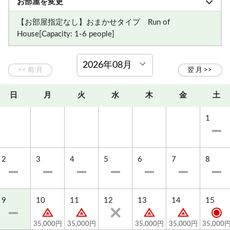
お部屋を変更
【お部屋指定なし】おまかせタイプ Run of
◎プラン内容◎
House[Capacity: 1-6 people]
・1泊2食付き
・サウナは1回90分利用（スタートしたい時間をお知ら
せください）
・本プランでお申し込みの方にはオロポ1杯サービスし
日
月
火
水
木
金
土
ます♪
1
お食事も地元の食材や、こだわり食材を使った栄養満
点のお食事。
心も身体もリフレッシュしに、志賀高原に遊びに来て
2
3
4
5
6
7
8
くださいね♪
■お食事■
9
10
11
12
13
14
15
夕食：オーナーシェフおまかせ 和食のお料理
朝食：女将プロデュース 栄養満点のご朝食
35,000円
35,000円
35,000円
35,000円
35,000