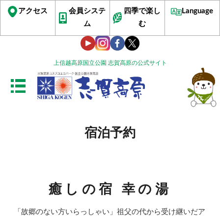
アクセス
会員システ
四季で楽し
Language
ム
む
上信越高原国立公園 志賀高原の公式サイト
宿泊予約
癒しの宿 幸の湯
「故郷のない方いらっしゃい」祖父の代から受け継いだア