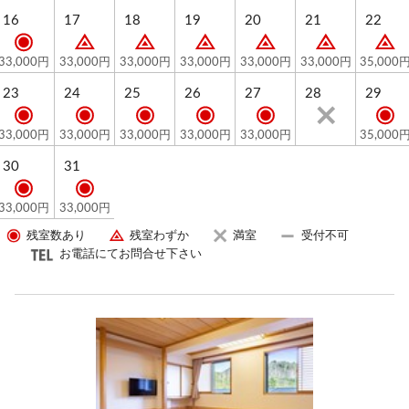
16
17
18
19
20
21
22
■Sachi's Cafe■
幸の湯で世界一のコーヒーが飲める？
33,000円
33,000円
33,000円
33,000円
33,000円
33,000円
35,000
eversysのコーヒーマシンで淹れた本格コーヒーを提供
23
24
25
26
27
28
29
しています。
ぜひ一度味わってみてください！
33,000円
33,000円
33,000円
33,000円
33,000円
35,000
30
31
■大浴場■
疲れた身体をほぐしていただける広々とした大浴場が
33,000円
33,000円
ございます。
残室数あり
残室わずか
満室
受付不可
新進気鋭の若手アーティストの真田将太朗さんが、志
お電話にてお問合せ下さい
賀高原の自然や四季をダイナミックに表現したアート
風呂をお楽しみいただけます。
■コンシェルジュデスク■
志賀高原やその周辺の楽しみ方など、ご相談ください
（8時～10時、19時半～21時）。