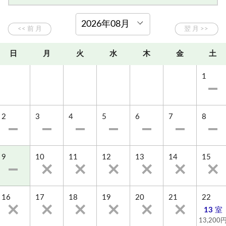
『美肌作りの湯』『健康を取り戻す湯』とも言われ、
洋室ツイン【シャワー・トイレ付】
和室10畳【シャワー・トイレ付】
神経痛・腰痛・肩こり・冷え性・疲労回復など効果も
さまざま。
のんびり浸かって、日頃の疲れをゆっくり癒してくだ
日
月
火
水
木
金
土
さい。
【入浴時間】夕15：00～24：00、朝5：00～10：00
1
■客室■
全室洗浄トイレ付、Wi-Fi完備です。
2
3
4
5
6
7
8
お好みに合わせて和室と洋室からお選びいただけま
す。
9
10
11
12
13
14
15
■喫茶室■
スイス生まれの泡立つコーヒーがオススメ！お酒も楽
しめます♪
16
17
18
19
20
21
22
朝のひと時やコーヒーブレイクに是非ご利用くださ
13
室
い。
13,200