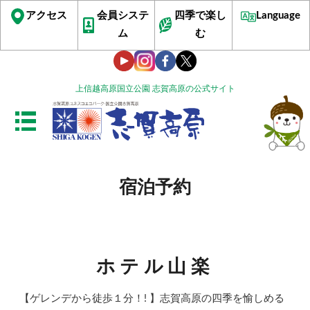
アクセス
会員システ
四季で楽し
Language
ム
む
上信越高原国立公園 志賀高原の公式サイト
宿泊予約
ホテル山楽
【ゲレンデから徒歩１分！! 】志賀高原の四季を愉しめる