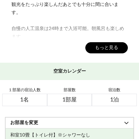
観光をたっぷり楽しんだあとでも十分に間に合いま
す。
自慢の人工温泉は24時まで入浴可能。朝風呂も楽しめ
ます。
もっと見る
■朝食■
新潟県産コシヒカリを使用。つやつや炊きたてのご飯
とお味噌汁。
空室カレンダー
日本の朝ごはんをご用意いたします。のんびりお召し
上がりください。
１部屋の宿泊人数
部屋数
宿泊数
営業時間 ≪朝食≫7：30～9：00
■温泉■
志賀高原唯一の『人工温泉』です。
お部屋を変更
マイナスイオン作用によって、血行を活発にし、体の
芯から温めます。
和室10畳【トイレ付】※シャワーなし