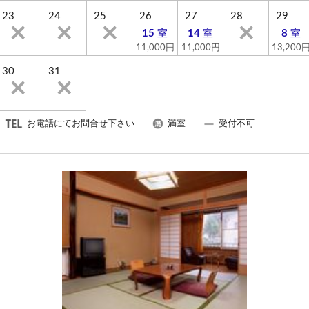
営業時間 7：30～21：00
23
24
25
26
27
28
29
15
室
14
室
8
室
■館内■
11,000円
11,000円
13,200
お土産が購入できる売店がございます。
30
31
■お願い■
当館は全室禁煙とさせていただいております。
お電話にてお問合せ下さい
満室
受付不可
喫煙は1階ロビー喫煙コーナーでお願いいたします。
・ご到着が24:00を過ぎる場合は連絡をお願いします。
・当日お客様と連絡が取れる電話番号(携帯電話など)を
お教えください。
・お越しの際の交通手段（車・電車・その他）をお教
えください。