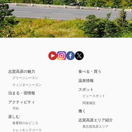
志賀高原の魅力
食べる・買う
グリーンシーズン
温泉情報
ウィンターシーズン
スポット
泊まる・宿情報
ビュースポット
アクティビティ
関連施設
予約
働く
楽しむ
志賀高原エリア紹介
春夏秋のみどころ
奥志賀高原エリア
トレッキングコース