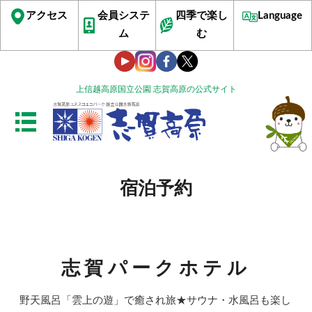
アクセス
会員システ
四季で楽し
Language
ム
む
上信越高原国立公園 志賀高原の公式サイト
宿泊予約
志賀パークホテル
野天風呂「雲上の遊」で癒され旅★サウナ・水風呂も楽し