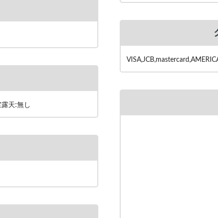
VISA,JCB,mastercard,AMER
室露天:無し