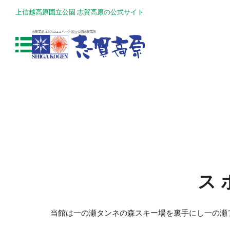
上信越高原国立公園 志賀高原の公式サイト
ス
当館は一の瀬タンネの森スキー場を裏手にし一の瀬