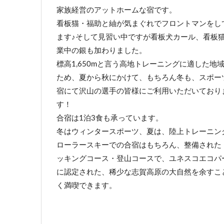
家族経営のアットホームな宿です。
看板猫・福助と紬が気まぐれでフロントマンをし
ます♪そして見習い中ですが看板犬カール、看板
業中の銀も加わりました。
標高1,650mと言う高地トレーニングに適した地
ため、夏から秋にかけて、もちろん冬も、スポー
宿にて沢山の選手の皆様にご利用いただいており
す！
合宿は1泊3食も承っています。
冬はウィンタースポーツ、夏は、陸上トレーニン
ローラースキーでの合宿はもちろん、整備された
ッキングコース・登山コースで、ユネスコエコパ
に認定された、稀少な志賀高原の大自然を余すこ
く満喫できます。