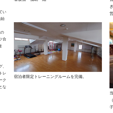
てい
猫始
域の
ツ合
ま
グ、
トレ
宿泊者限定トレーニングルームを完備。
ーク
とな