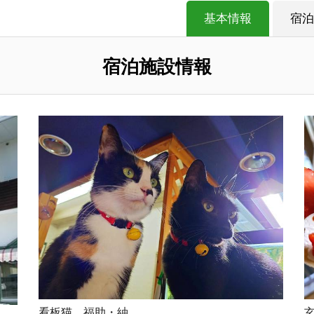
基本情報
宿泊
宿泊施設情報
看板猫 福助・紬