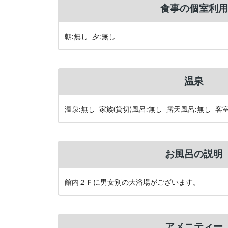
食事の個室利用
朝:無し 夕:無し
温泉
温泉:無し 家族(貸切)風呂:無し 露天風呂:無し 客
お風呂の説明
館内２Ｆに男女別の大浴場がございます。
アメニティー