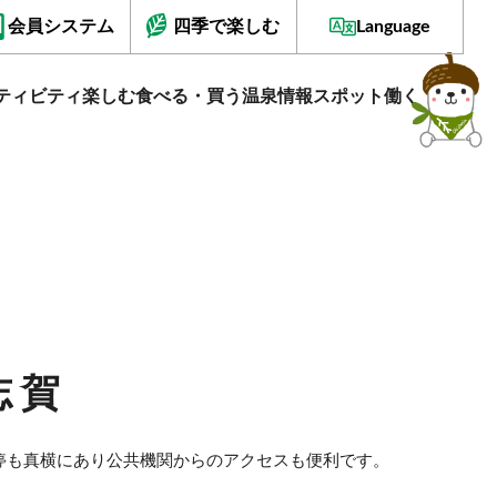
会員システム
四季で楽しむ
Language
ティビティ
楽しむ
食べる・買う
温泉情報
スポット
働く
志賀
停も真横にあり公共機関からのアクセスも便利です。