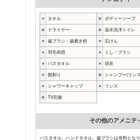
×
タオル
○
ボディーソープ
○
ドライヤー
○
温水洗浄トイレ
×
歯ブラシ・歯磨き粉
×
石けん
×
羽毛布団
×
くし・ブラシ
×
バスタオル
×
浴衣
×
髭剃り
○
シャンプー(リン
×
シャワーキャップ
×
リンス
○
TV完備
その他のアメニテ
バスタオル、ハンドタオル、歯ブラシは有料とな