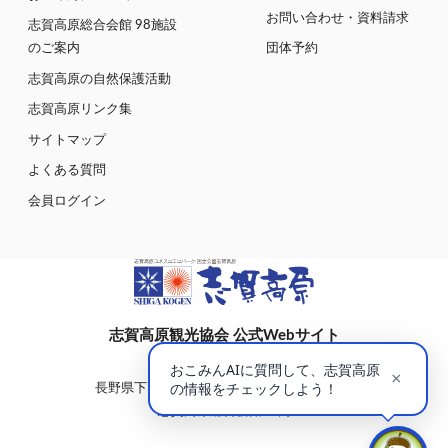
お問い合わせ・資料請求
志賀高原総合会館 98施設
のご案内
団体予約
志賀高原の自然保護活動
志賀高原リンク集
サイトマップ
よくある質問
会員ログイン
志賀高原観光協会 公式Webサイト
〒381-0401
長野県下高井郡山ノ内町大字平穏7148(蓮池)
志賀高原総合会館98内