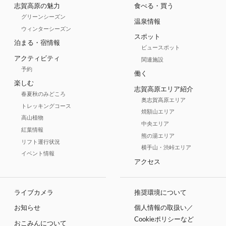
志賀高原の魅力
食べる・買う
グリーンシーズン
温泉情報
ウィンターシーズン
スポット
泊まる・宿情報
ビュースポット
アクティビティ
関連施設
予約
働く
楽しむ
志賀高原エリア紹介
春夏秋のみどころ
奥志賀高原エリア
トレッキングコース
焼額山エリア
高山植物
中央エリア
紅葉情報
熊の湯エリア
リフト運行状況
横手山・渋峠エリア
イベント情報
アクセス
ライブカメラ
推奨環境について
お知らせ
個人情報の取扱い／
Cookieポリシーなど
おこみんについて