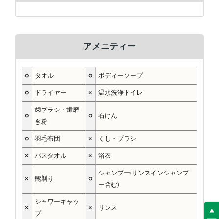
アメニティー
○
タオル
○
ボディーソープ
○
ドライヤー
×
温水洗浄トイレ
歯ブラシ・歯磨
○
○
石けん
き粉
○
羽毛布団
×
くし・ブラシ
×
バスタオル
×
浴衣
シャンプー(リンスインシャンプ
×
髭剃り
○
ー含む)
シャワーキャッ
×
×
リンス
プ