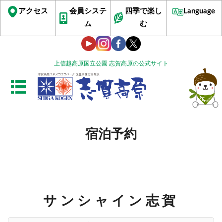
アクセス
会員システ
四季で楽し
Language
ム
む
上信越高原国立公園 志賀高原の公式サイト
宿泊予約
サンシャイン志賀