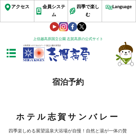
アクセス
会員システ
四季で楽し
Language
ム
む
上信越高原国立公園 志賀高原の公式サイト
宿泊予約
ホテル志賀サンバレー
四季楽しめる展望温泉大浴場が自慢！自然と湯が一体の贅