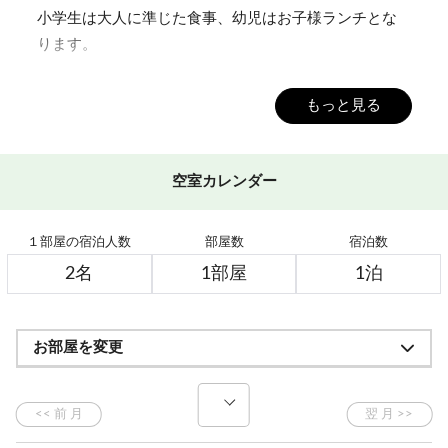
小学生は大人に準じた食事、幼児はお子様ランチとな
ります。
朝は和洋バイキングです(個室でセットメニューの場合
もっと見る
もあり）
【展望温泉大浴場】
空室カレンダー
深夜早朝22時間ご入浴いただけます（清掃時間10:00～
12:00)
１部屋の宿泊人数
部屋数
宿泊数
泉質は単純硫黄泉、無色透明
○卓球無料！
○ホタル観賞ツアー（7月中旬～8月中旬まで毎晩）参加
お部屋を変更
費500円、雨天中止
○8月8～14日はロビーコンサート開催予定
○トレッキング用品、一部無料貸し出し有
○手持ち花火ご持参いただければ、ホテル周辺でお楽し