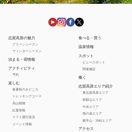
志賀高原の魅力
食べる・買う
グリーンシーズン
温泉情報
ウィンターシーズン
スポット
泊まる・宿情報
ビュースポット
アクティビティ
関連施設
予約
働く
楽しむ
志賀高原エリア紹介
春夏秋のみどころ
奥志賀高原エリア
トレッキングコース
焼額山エリア
高山植物
中央エリア
紅葉情報
熊の湯エリア
リフト運行状況
横手山・渋峠エリア
イベント情報
アクセス