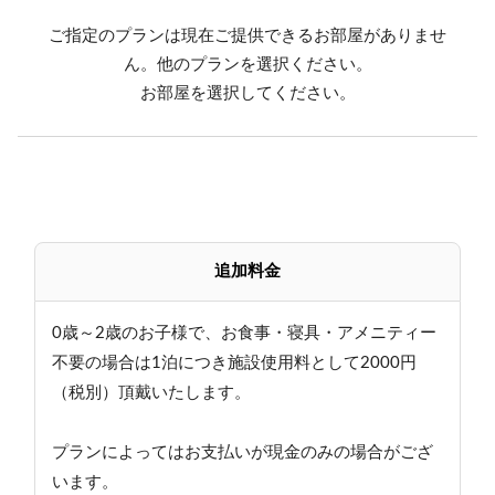
みいただけます（バケツや点火用具はご用意します）
ご指定のプランは現在ご提供できるお部屋がありませ
○晴れた夜は手の届きそうな星空観察☆
ん。他のプランを選択ください。
○志賀高原ゴールデンライン乗車券、特別割引価格にて
お部屋を選択してください。
・連泊のお客様へ…原則アメニティ交換のみとさせてい
ただきますが、衛生面の観点から3泊目にシーツ交換を
始めとした清掃に入ります。清掃不要な方はお申し出
下さい。
追加料金
0歳～2歳のお子様で、お食事・寝具・アメニティー
不要の場合は1泊につき施設使用料として2000円
（税別）頂戴いたします。
プランによってはお支払いが現金のみの場合がござ
います。