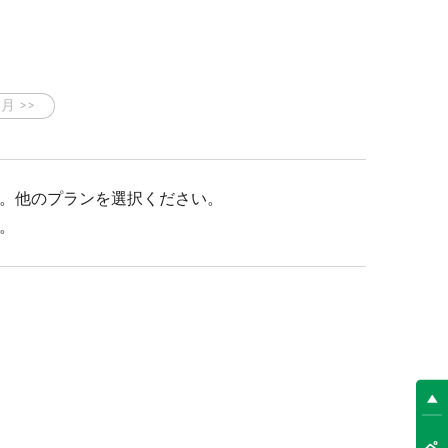
い慣れたケージなどお持ち下さい。
。他のプランを選択ください。
。
めとした清掃に入ります。清掃不要な方はお申し出