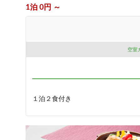
1泊 0円 ～
空室
１泊２食付き