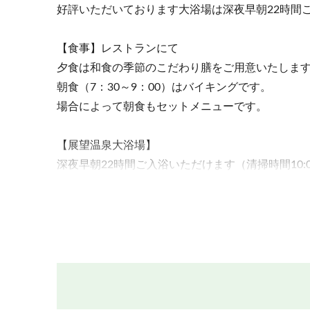
好評いただいております大浴場は深夜早朝22時間
【食事】レストランにて
夕食は和食の季節のこだわり膳をご用意いたしま
朝食（7：30～9：00）はバイキングです。
場合によって朝食もセットメニューです。
【展望温泉大浴場】
深夜早朝22時間ご入浴いただけます（清掃時間10:00～
【客室】
部屋タイプのご指定はできません。
お申し込み人数によって、和室、和洋室、洋室の
【ペット連れのお客様へ】
客室、レストラン、ロビーなどの入館はお断りし