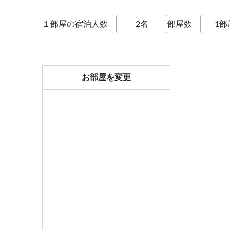
地下スキー乾燥室を無料開放しております。
スキーシーズンの繁忙期（年末年始など）はお断
１部屋の宿泊人数
部屋数
○卓球無料！
○ホタル観賞ツアー（7月中旬～8月中旬まで毎晩）
お部屋を変更
○8月8～14日はロビーコンサート開催予定
○トレッキング用品、一部無料貸し出し有
○手持ち花火ご持参いただければ、ホテル周辺でお
○晴れた夜は手の届きそうな星空観察☆
○志賀高原ゴールデンライン乗車券、特別割引価格
・和室にも予め寝具を用意させていただきます（
・連泊のお客様へ…原則アメニティ交換のみとさせ
下さい。