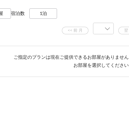
りする場合がありますので、事前にお問い合わせください。使
宿泊数
参加費500円、雨天中止
ご指定のプランは現在ご提供できるお部屋がありません
楽しみいただけます（バケツや点火用具はご用意します）
お部屋を選択してください
にて
夕食時に布団敷きは入りません）
ていただきますが、衛生面の観点から3泊目にシーツ交換を始