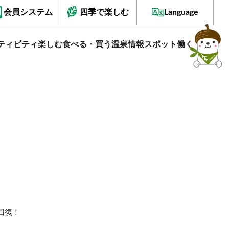
会員システム
四季で楽しむ
Language
ティビティ
楽しむ
食べる・買う
温泉情報
スポット
働く
回復！