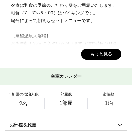
夕食は和食の季節のこだわり膳をご用意いたします。
朝食（7：30～9：00）はバイキングです。
場合によって朝食もセットメニューです。
【展望温泉大浴場】
深夜早朝22時間ご入浴いただけます（清掃時間10:00～
12:00)
もっと見る
【客室】
部屋タイプのご指定はできません。
空室カレンダー
お申し込み人数によって、和室、和洋室、洋室のいず
れかにご案内いたします。
１部屋の宿泊人数
部屋数
宿泊数
【ペット連れのお客様へ】
客室、レストラン、ロビーなどの入館はお断りしてお
ります。
お部屋を変更
地下スキー乾燥室を無料開放しております。