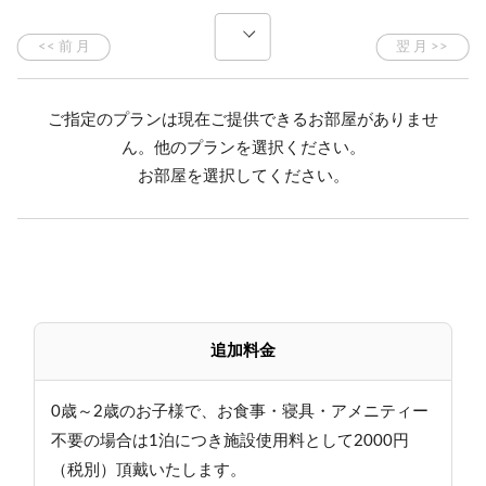
スキーシーズンの繁忙期（年末年始など）はお断りす
る場合がありますので、事前にお問い合わせくださ
い。使い慣れたケージなどお持ち下さい。
ご指定のプランは現在ご提供できるお部屋がありませ
○卓球無料！
ん。他のプランを選択ください。
○ホタル観賞ツアー（7月中旬～8月中旬まで毎晩）参加
お部屋を選択してください。
費500円、雨天中止
○8月8～14日はロビーコンサート開催予定
○トレッキング用品、一部無料貸し出し有
○手持ち花火ご持参いただければ、ホテル周辺でお楽し
みいただけます（バケツや点火用具はご用意します）
○晴れた夜は手の届きそうな星空観察☆
追加料金
○志賀高原ゴールデンライン乗車券、特別割引価格にて
・和室にも予め寝具を用意させていただきます（夕食
0歳～2歳のお子様で、お食事・寝具・アメニティー
時に布団敷きは入りません）
不要の場合は1泊につき施設使用料として2000円
・連泊のお客様へ…原則アメニティ交換のみとさせてい
（税別）頂戴いたします。