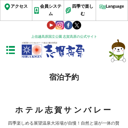
アクセス
会員システ
四季で楽し
Language
ム
む
上信越高原国立公園 志賀高原の公式サイト
宿泊予約
ホテル志賀サンバレー
四季楽しめる展望温泉大浴場が自慢！自然と湯が一体の贅