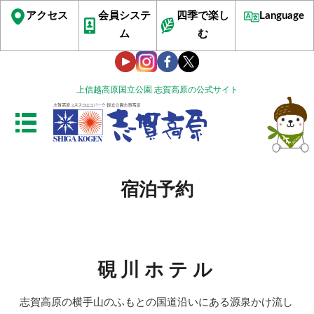
アクセス
会員システ
四季で楽し
Language
ム
む
上信越高原国立公園 志賀高原の公式サイト
宿泊予約
硯川ホテル
志賀高原の横手山のふもとの国道沿いにある源泉かけ流し