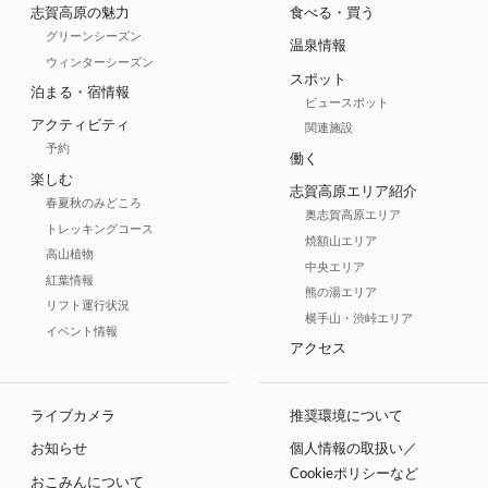
志賀高原の魅力
食べる・買う
グリーンシーズン
温泉情報
ウィンターシーズン
スポット
泊まる・宿情報
ビュースポット
アクティビティ
関連施設
予約
働く
楽しむ
志賀高原エリア紹介
春夏秋のみどころ
奥志賀高原エリア
トレッキングコース
焼額山エリア
高山植物
中央エリア
紅葉情報
熊の湯エリア
リフト運行状況
横手山・渋峠エリア
イベント情報
アクセス
ライブカメラ
推奨環境について
お知らせ
個人情報の取扱い／
Cookieポリシーなど
おこみんについて