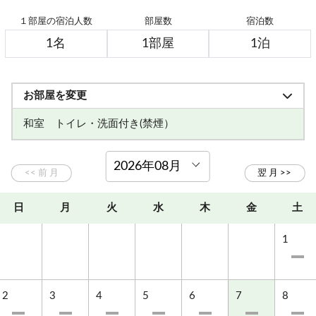
１部屋の宿泊人数
部屋数
宿泊数
お部屋を変更
和室 トイレ・洗面付き(禁煙）
日
月
火
水
木
金
土
1
2
3
4
5
6
7
8