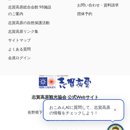
お問い合わせ・資料請求
志賀高原総合会館 98施設
のご案内
団体予約
志賀高原の自然保護活動
志賀高原リンク集
サイトマップ
よくある質問
会員ログイン
志賀高原観光協会 公式Webサイト
〒381-0401
長野県下高井郡山ノ内町大字平穏7148(蓮池)
志賀高原総合会館98内