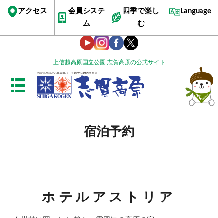
アクセス
会員システ
四季で楽し
Language
ム
む
上信越高原国立公園 志賀高原の公式サイト
宿泊予約
ホテルアストリア