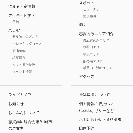
スポット
泊まる・宿情報
ビュースポット
アクティビティ
関連施設
予約
働く
楽しむ
志賀高原エリア紹介
春夏秋のみどころ
奥志賀高原エリア
トレッキングコース
焼額山エリア
高山植物
中央エリア
紅葉情報
熊の湯エリア
リフト運行状況
横手山・渋峠エリア
イベント情報
アクセス
ライブカメラ
推奨環境について
お知らせ
個人情報の取扱い／
Cookieポリシーなど
おこみんについて
お問い合わせ・資料請求
志賀高原総合会館 98施設
のご案内
団体予約