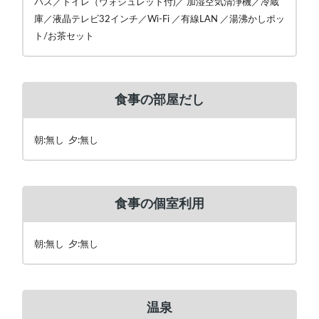
バス／トイレ（ウォシュレット付)／ 加湿空気清浄機／冷蔵
庫／液晶テレビ32インチ／Wi-Fi ／有線LAN ／湯沸かしポッ
ト/お茶セット
食事の部屋だし
朝:無し 夕:無し
食事の個室利用
朝:無し 夕:無し
温泉