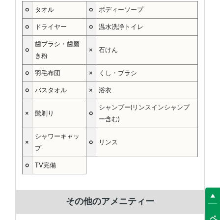
○
タオル
○
ボディーソープ
○
ドライヤー
○
温水洗浄トイレ
歯ブラシ・歯磨
○
×
石けん
き粉
○
羽毛布団
×
くし・ブラシ
○
バスタオル
×
浴衣
シャンプー(リンスインシャンプ
×
髭剃り
○
ー含む)
シャワーキャッ
×
○
リンス
プ
○
TV完備
その他のアメニティー