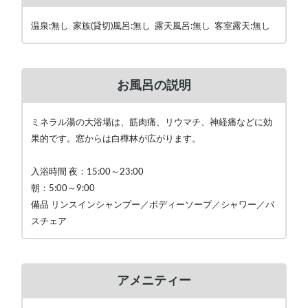
温泉:無し 家族(貸切)風呂:無し 露天風呂:無し 客室露天:無し
お風呂の説明
ミネラル湯の大浴場は、筋肉痛、リウマチ、神経痛などに効
果的です。窓からは白樺林が広がります。
入浴時間 夜：15:00～23:00
朝：5:00～9:00
備品 リンスインシャンプー／ボディーソープ／シャワー／バ
スチェア
アメニティー