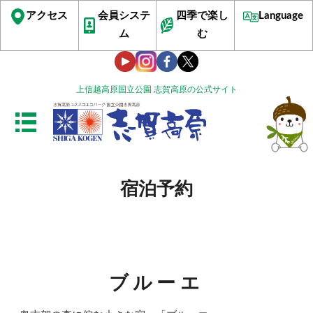
アクセス
会員システ
四季で楽し
Language
ム
む
上信越高原国立公園 志賀高原の公式サイト
宿泊予約
ブルーエ