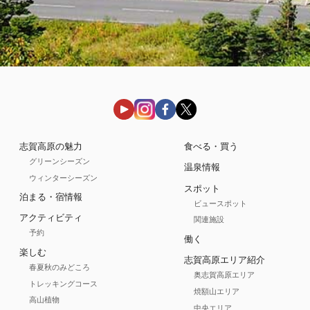
志賀高原の魅力
食べる・買う
グリーンシーズン
温泉情報
ウィンターシーズン
スポット
泊まる・宿情報
ビュースポット
アクティビティ
関連施設
予約
働く
楽しむ
志賀高原エリア紹介
春夏秋のみどころ
奥志賀高原エリア
トレッキングコース
焼額山エリア
高山植物
中央エリア