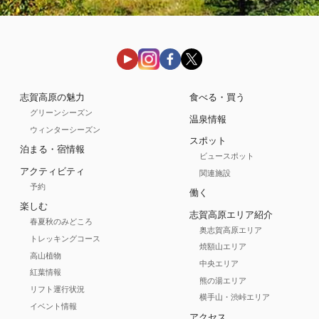
志賀高原の魅力
食べる・買う
グリーンシーズン
温泉情報
ウィンターシーズン
スポット
泊まる・宿情報
ビュースポット
アクティビティ
関連施設
予約
働く
楽しむ
志賀高原エリア紹介
春夏秋のみどころ
奥志賀高原エリア
トレッキングコース
焼額山エリア
高山植物
中央エリア
紅葉情報
熊の湯エリア
リフト運行状況
横手山・渋峠エリア
イベント情報
アクセス