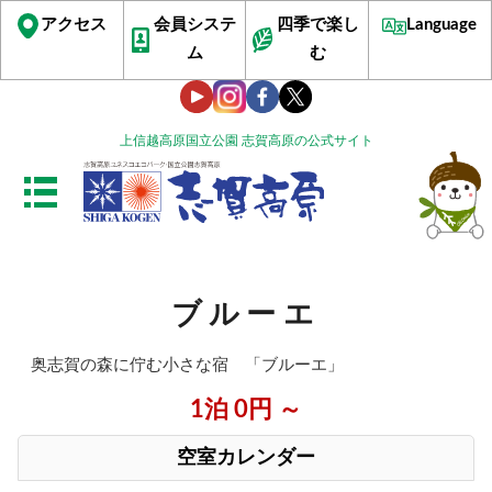
アクセス
会員システ
四季で楽し
Language
ム
む
上信越高原国立公園 志賀高原の公式サイト
ブルーエ
奥志賀の森に佇む小さな宿 「ブルーエ」
1泊 0円 ～
空室カレンダー