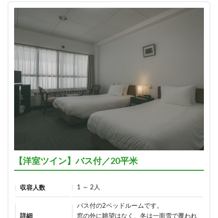
【洋室ツイン】バス付／20平米
1 ～ 2人
収容人数
バス付の2ベッドルームです。
詳細
窓の外に眺望はなく、冬は一面雪で覆われ