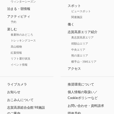
ウィンターシーズン
スポット
泊まる・宿情報
ビュースポット
アクティビティ
関連施設
予約
働く
楽しむ
志賀高原エリア紹介
春夏秋のみどころ
奥志賀高原エリア
トレッキングコース
焼額山エリア
高山植物
中央エリア
紅葉情報
熊の湯エリア
リフト運行状況
横手山・渋峠エリア
イベント情報
アクセス
ライブカメラ
推奨環境について
お知らせ
個人情報の取扱い／
Cookieポリシーなど
おこみんについて
お問い合わせ・資料請求
志賀高原総合会館 98施設
のご案内
団体予約