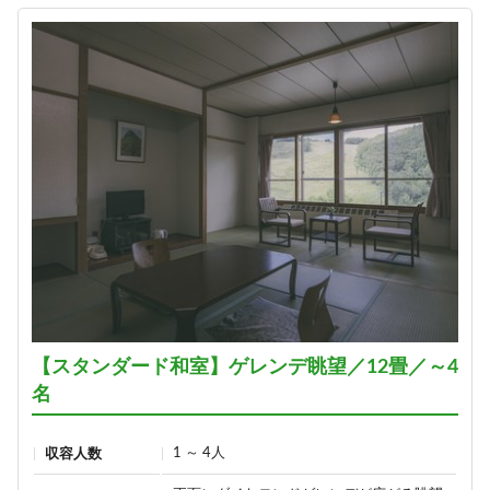
【スタンダード和室】ゲレンデ眺望／12畳／～4
名
1 ～ 4人
収容人数