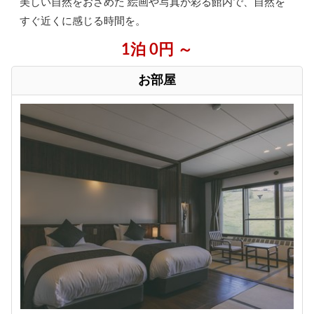
美しい自然をおさめた 絵画や写真が彩る館内で、自然を
すぐ近くに感じる時間を。
1泊 0円 ～
お部屋