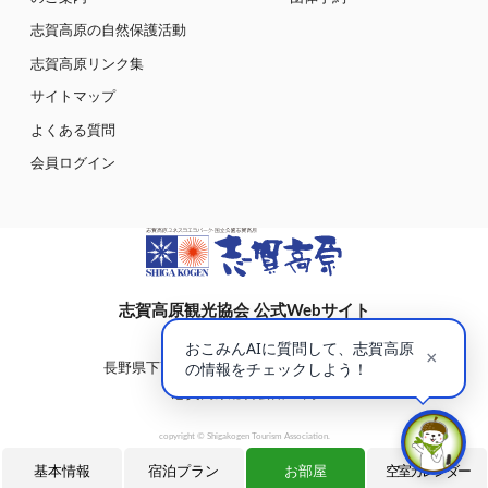
志賀高原の自然保護活動
志賀高原リンク集
サイトマップ
よくある質問
会員ログイン
志賀高原観光協会 公式Webサイト
〒381-0401
長野県下高井郡山ノ内町大字平穏7148(蓮池)
志賀高原総合会館98内
copyright © Shigakogen Tourism Association.
基本情報
宿泊プラン
お部屋
空室カレンダー