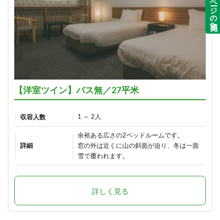
ページの先頭へ
【洋室ツイン】バス無／27平米
1 ～ 2人
収容人数
余裕ある広さの2ベッドルームです。
詳細
窓の外は近くに山の斜面が迫り、冬は一面
雪で覆われます。
詳しく見る