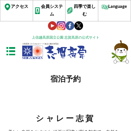
アクセス
会員システ
四季で楽し
Language
ム
む
上信越高原国立公園 志賀高原の公式サイト
宿泊予約
シャレー志賀