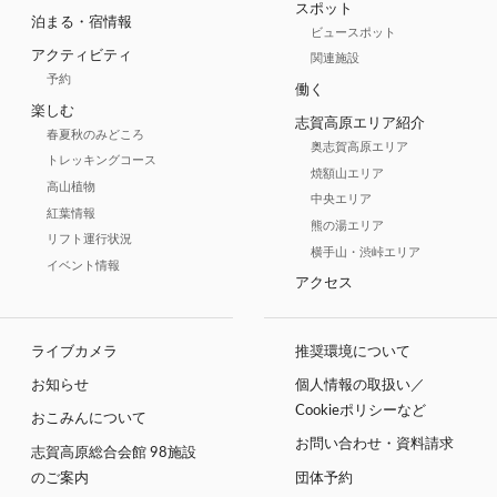
スポット
泊まる・宿情報
ビュースポット
アクティビティ
関連施設
予約
働く
楽しむ
志賀高原エリア紹介
春夏秋のみどころ
奥志賀高原エリア
トレッキングコース
焼額山エリア
高山植物
中央エリア
紅葉情報
熊の湯エリア
リフト運行状況
横手山・渋峠エリア
イベント情報
アクセス
ライブカメラ
推奨環境について
お知らせ
個人情報の取扱い／
Cookieポリシーなど
おこみんについて
お問い合わせ・資料請求
志賀高原総合会館 98施設
のご案内
団体予約