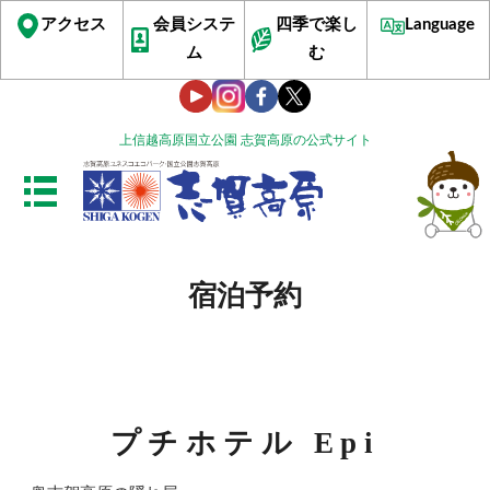
アクセス
会員システ
四季で楽し
Language
ム
む
上信越高原国立公園 志賀高原の公式サイト
宿泊予約
プチホテル Epi