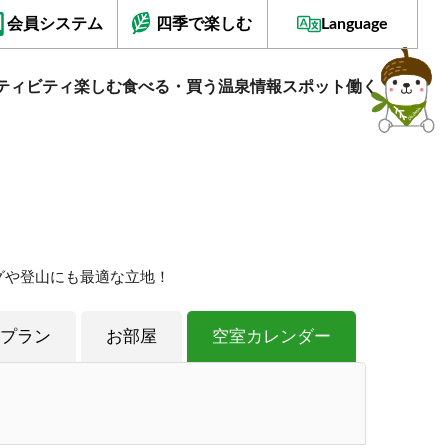
会員システム
四季で楽しむ
Language
ティビティ
楽しむ
食べる・買う
温泉情報
スポット
働く
グや登山にも最適な立地！
プラン
お部屋
空室カレンダー