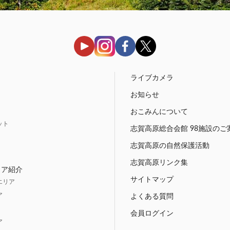
う
ライブカメラ
お知らせ
おこみんについて
ット
志賀高原総合会館 98施設のご
志賀高原の自然保護活動
志賀高原リンク集
リア紹介
サイトマップ
エリア
ア
よくある質問
会員ログイン
ア