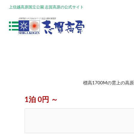
上信越高原国立公園 志賀高原の公式サイト
標高1700Mの雲上の
1泊 0円 ～