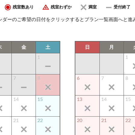
残室数あり
残室わずか
満室
受付終了
ンダーのご希望の日付をクリックするとプラン一覧画面へと進
木
金
土
日
月
1
1
7
8
6
7
8
14
15
13
14
15
21
22
20
21
22