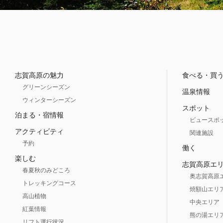
志賀高原の魅力
食べる・買
グリーンシーズン
温泉情報
ウィンターシーズン
スポット
泊まる・宿情報
ビュースポ
アクティビティ
関連施設
予約
働く
楽しむ
志賀高原エ
春夏秋のみどころ
奥志賀高原
トレッキングコース
焼額山エリ
高山植物
中央エリア
紅葉情報
熊の湯エリ
リフト運行状況